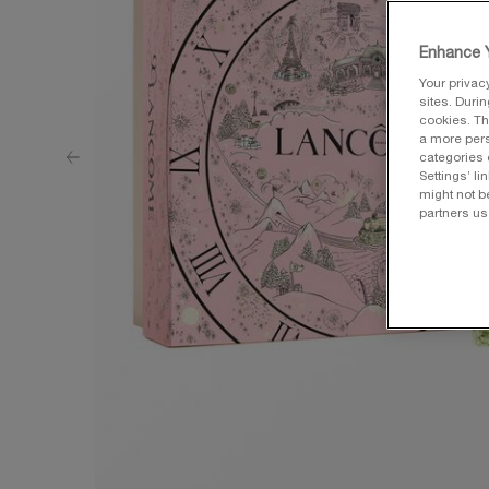
Enhance Y
Your privac
sites. Duri
cookies. Th
a more pers
categories 
Settings’ l
might not b
partners us