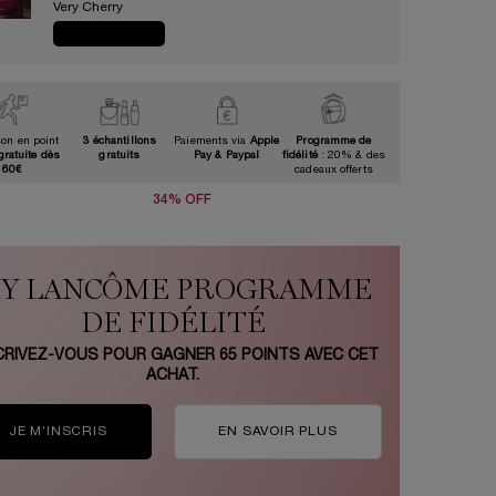
Very Cherry​
JE CRAQUE
son en point
3 échantillons
Paiements via
Apple
Programme de
gratuite dès
gratuits
Pay & Paypal
fidélité
: 20% & des
60€
cadeaux offerts
34% OFF
Y LANCÔME PROGRAMME
DE FIDÉLITÉ
CRIVEZ-VOUS POUR GAGNER
65
POINTS AVEC CET
ACHAT.
JE M’INSCRIS
EN SAVOIR PLUS