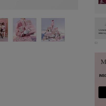
Livrai
relais
M
INS