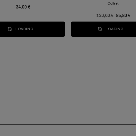
Coffret
34,00 €
Ancien prix
130,00 €
Nouveau p
85,80 €
LOADING ...
LOADING ...