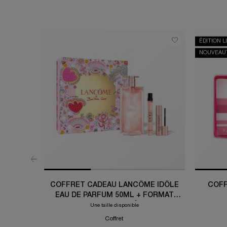
ÉDITION L
NOUVEAU
COFFRET CADEAU LANCÔME IDÔLE
COFF
EAU DE PARFUM 50ML + FORMAT
VOYAGE 10ML + LASH IDÔLE FLUTTER
Une taille disponible
EXTENSION 2ML
Coffret