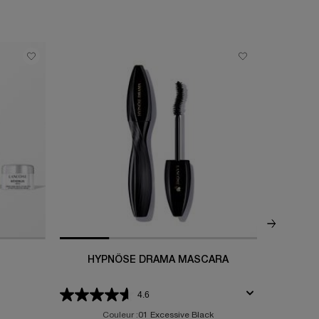
HYPNÔSE DRAMA MASCARA
TR
4.6
Sélectionne
Couleur :
01 Excessive Black