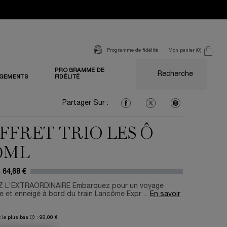
Mon panier
0
Programme de fidélité
0 produit
PROGRAMME DE
Recherche
GEMENTS
FIDÉLITÉ
Partager Sur : Facebook
Partager Sur : Twitter
Partager Sur : Pi
Partager Sur :
FFRET TRIO LES Ô
0ML
€
64,68 €
prix
u prix
 L'EXTRAORDINAIRE Embarquez pour un voyage
e et enneigé à bord du train Lancôme Expr ...
En savoir
t le plus bas 🛈 : 98,00 €