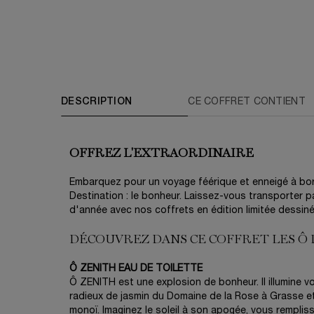
PDP Tabs
DESCRIPTION
CE COFFRET CONTIENT
OFFREZ L'EXTRAORDINAIRE
Embarquez pour un voyage féérique et enneigé à bo
Destination : le bonheur. Laissez-vous transporter p
d'année avec nos coffrets en édition limitée dessiné
DÉCOUVREZ DANS CE COFFRET LES Ô
Ô ZENITH EAU DE TOILETTE
Ô ZENITH est une explosion de bonheur. Il illumine 
radieux de jasmin du Domaine de la Rose à Grasse e
monoï. Imaginez le soleil à son apogée, vous rempliss