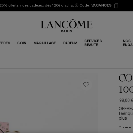
25% offerts + des cadeaux dès 120€ d’achat
ⓘ
Code:
VACANCES
SERVICES
NOS
FFRES
SOIN
MAQUILLAGE
PARFUM
BEAUTÉ
ENGA
CO
10
98,00 
Ancien 
Nouvea
OFFREZ
féériqu
plus
Prix récen