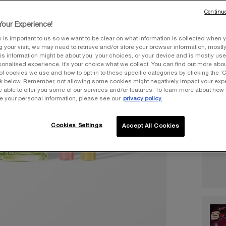
Une tai
Continue
our Experience!
y is important to us so we want to be clear on what information is collected when y
ng your visit, we may need to retrieve and/or store your browser information, mostly
is information might be about you, your choices, or your device and is mostly used
onalised experience. It’s your choice what we collect. You can find out more about
Quantit
of cookies we use and how to opt-in to these specific categories by clicking the ‘
−
ink below. Remember, not allowing some cookies might negatively impact your ex
e able to offer you some of our services and/or features. To learn more about how
e your personal information, please see our
privacy policy.
Cookies Settings
Accept All Cookies