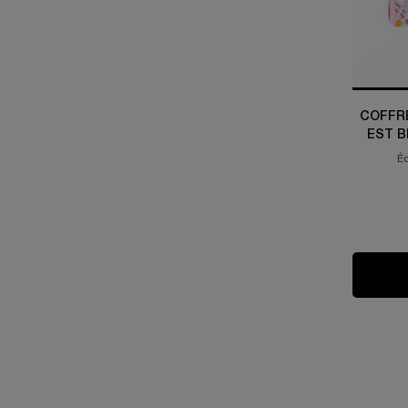
COFFRE
EST B
PARFU
Éd