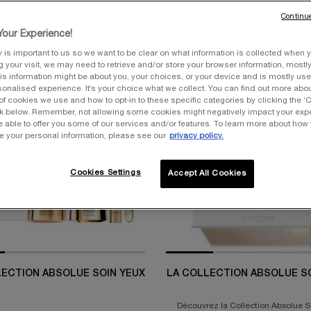
Continue
our Experience!
y is important to us so we want to be clear on what information is collected when y
ng your visit, we may need to retrieve and/or store your browser information, mostly
is information might be about you, your choices, or your device and is mostly used
NOUVEAU
onalised experience. It’s your choice what we collect. You can find out more about
of cookies we use and how to opt-in to these specific categories by clicking the ‘
ink below. Remember, not allowing some cookies might negatively impact your ex
e able to offer you some of our services and/or features. To learn more about how
e your personal information, please see our
privacy policy.
Cookies Settings
Accept All Cookies
LECTION ABSOLUE SOIN YEUX
LA COLLECTION ABSOLUE SO
Découvrez la Collection Absolue S