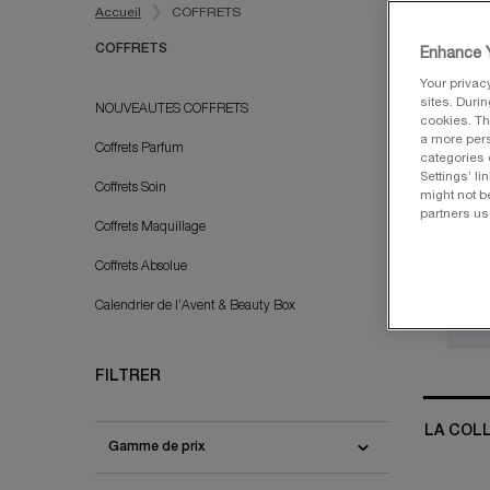
Accueil
COFFRETS
COFFRETS
Enhance Y
Your privac
COFFRETS
sites. Duri
NOUVEAUTES COFFRETS
cookies. Th
a more pers
Coffrets Parfum
categories 
Settings’ l
Coffrets Soin
might not b
partners us
Coffrets Maquillage
Coffrets Absolue
Calendrier de l’Avent & Beauty Box
FILTRER
LA COL
Gamme de prix