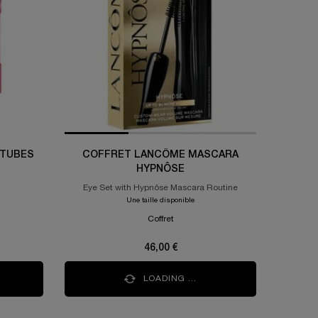
 TUBES
COFFRET LANCÔME MASCARA
HYPNÔSE
Eye Set with Hypnôse Mascara Routine
Une taille disponible
Coffret
46,00 €
LOADING ...