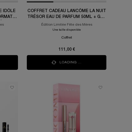
 IDÔLE
COFFRET CADEAU LANCÔME LA NUIT
ORMAT
TRÉSOR EAU DE PARFUM 50ML + GEL
DÔLE
DOUCHE 50ML+ LAIT CORPS 50ML
res
Édition Limitée Fête des Mères
2ML
Une taille disponible
Coffret
111,00 €
LOADING ...