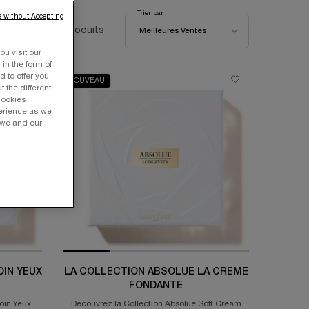
Trier par
 without Accepting
Trier par
39 produits
Meilleures Ventes
ou visit our
 in the form of
 to offer you
NOUVEAU
 the different
Cookies
perience as we
 we and our
IN YEUX
LA COLLECTION ABSOLUE LA CRÈME
FONDANTE
oin Yeux
Découvrez la Collection Absolue Soft Cream