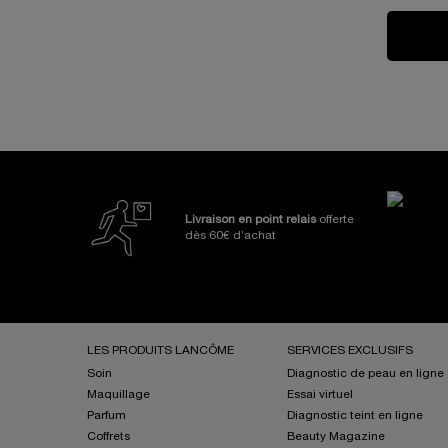
Nos Engagements et Avanta
Livraison en point relais
offerte
dès 60€ d’achat
Navigation de bas de page
LES PRODUITS LANCÔME
SERVICES EXCLUSIFS
Soin
Diagnostic de peau en ligne
Maquillage
Essai virtuel
Parfum
Diagnostic teint en ligne ​
Coffrets
Beauty Magazine