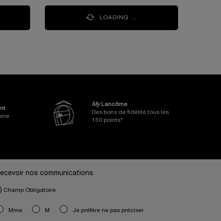
LOADING ...
My
Lancôme
nt
Des bons de fidélité tous les
côme
150 points*
ecevoir nos communications
)
Champ Obligatoire
slettersignup.title.legend
Mme
M
Je préfère ne pas préciser