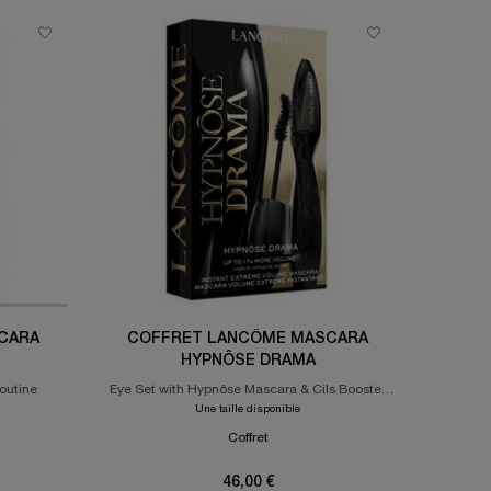
CARA
COFFRET LANCÔME MASCARA
HYPNÔSE DRAMA
outine
Eye Set with Hypnôse Mascara & Cils Booster
Mascara Primer
Une taille disponible
Coffret
46,00 €