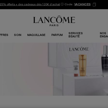
25% offerts + des cadeaux dès 120€ d’achat
ⓘ
Code:
VACANCES
SERVICES
NOS
FFRES
SOIN
MAQUILLAGE
PARFUM
BEAUTÉ
ENGA