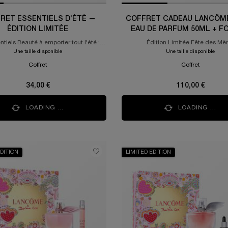
RET ESSENTIELS D'ÉTÉ —
COFFRET CADEAU LANCÔME
ÉDITION LIMITÉE
EAU DE PARFUM 50ML + F
VOYAGE 10ML + LASH I
ntiels Beauté à emporter tout l'été :
Édition Limitée Fête des Mè
FLUTTER EXTENSION 
n Gel-Crème 30ml, Idôle Eau de
Une taille disponible
Une taille disponible
Parfum 10ml et le gloss Juicy Tubes 10ml
Coffret
Coffret
34,00 €
110,00 €
LOADING ...
LOADING ...
EDITION
LIMITED EDITION