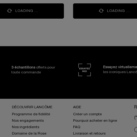
LOADING ...
LOADING ...
ges
Essayez virtuelleme
3 échantillons
offerts pour
les iconiques Lan
toute commande
DÉCOUVRIR LANCÔME
AIDE
R
Programme de fidélité
Créer un compte
(*
Nos engagements
Pourquoi acheter en ligne
Nos ingrédients
FAQ
new
Domaine de la Rose
Livraison et retours