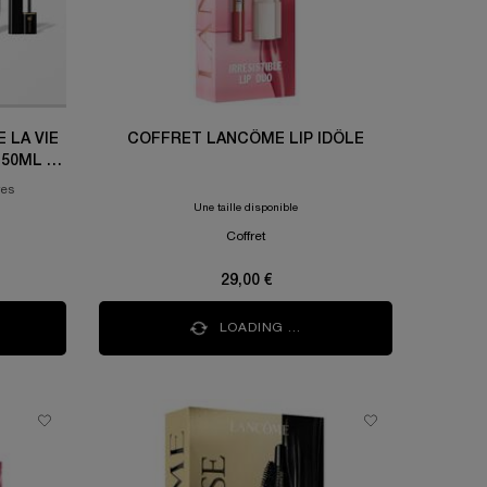
 LA VIE
COFFRET LANCÔME LIP IDÔLE
 50ML +
ML +
res
A 2ML
Une taille disponible
Coffret
29,00 €
LOADING ...