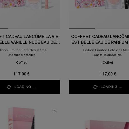
T CADEAU LANCÔME LA VIE
COFFRET CADEAU LANCÔME
ELLE VANILLE NUDE EAU DE
EST BELLE EAU DE PARFUM
M 50ML + FORMAT VOYAGE
GÉNIFIQUE ULTIMATE 10
ition Limitée Fête des Mères
Édition Limitée Fête des Mè
10ML
MASCARA HYPNÔSE DRAM
Une taille disponible
Une taille disponible
Coffret
Coffret
117,00 €
117,00 €
LOADING ...
LOADING ...