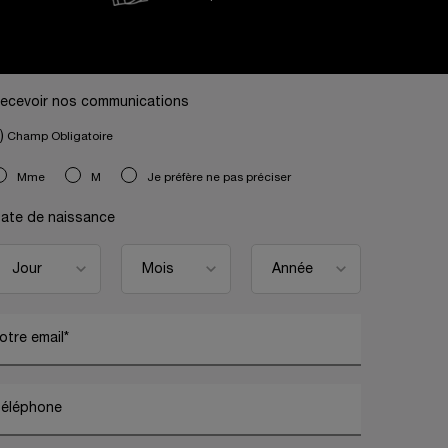
ecevoir nos communications
)
Champ Obligatoire
slettersignup.title.legend
Mme
M
Je préfère ne pas préciser
ate de naissance
otre email
*
éléphone