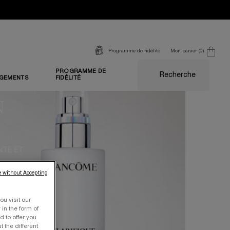
Mon panier
0
Programme de fidélité
0 produit
PROGRAMME DE
Recherche
GEMENTS
FIDÉLITÉ
N
NTE ET
 without Accepting
de peau
lioré.
ou visit our
 in the form of
 to offer you
 the different