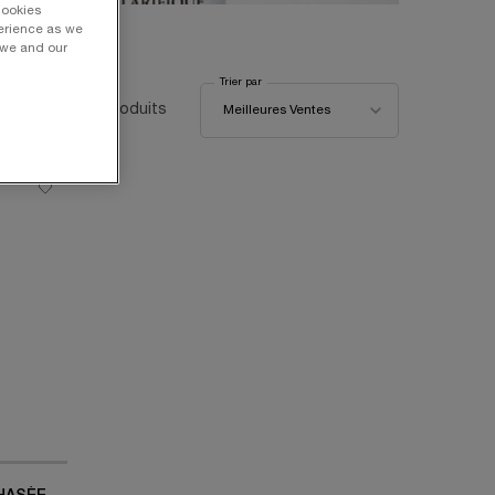
Cookies
perience as we
 we and our
Trier par
Trier par
2 produits
Meilleures Ventes