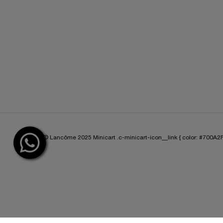
© Lancôme 2025
Minicart .c-minicart-icon__link { color: #700A2F