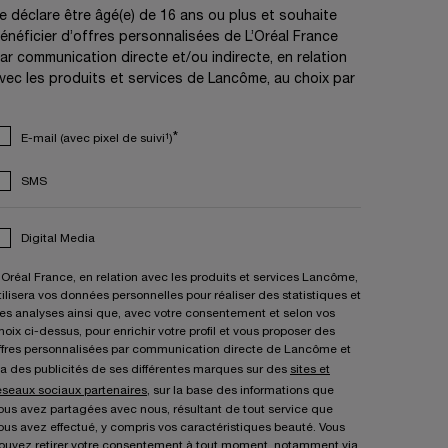
e déclare être âgé(e) de 16 ans ou plus et souhaite
énéficier d’offres personnalisées de L’Oréal France
ar communication directe et/ou indirecte, en relation
vec les produits et services de Lancôme, au choix par
*
E-mail (avec pixel de suivi¹)
SMS
Digital Media
'Oréal France, en relation avec les produits et services Lancôme,
tilisera vos données personnelles pour réaliser des statistiques et
es analyses ainsi que, avec votre consentement et selon vos
hoix ci-dessus, pour enrichir votre profil et vous proposer des
ffres personnalisées par communication directe de Lancôme et
ia des publicités de ses différentes marques sur des
sites et
éseaux sociaux partenaires
, sur la base des informations que
ous avez partagées avec nous, résultant de tout service que
ous avez effectué, y compris vos caractéristiques beauté. Vous
ouvez retirer votre consentement à tout moment, notamment via