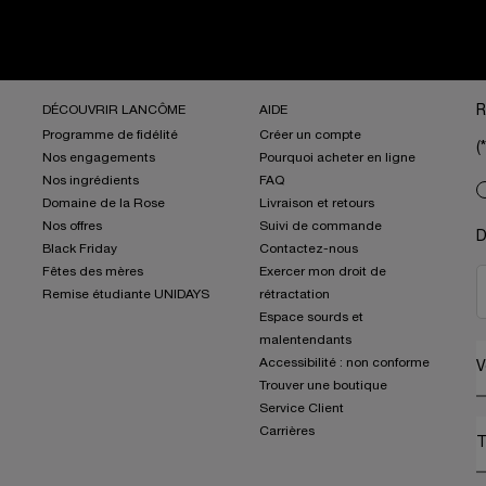
DÉCOUVRIR LANCÔME
AIDE
R
Programme de fidélité
Créer un compte
(*
Nos engagements
Pourquoi acheter en ligne
Nos ingrédients
FAQ
new
Domaine de la Rose
Livraison et retours
Nos offres
Suivi de commande
D
Black Friday
Contactez-nous
Fêtes des mères
Exercer mon droit de
Remise étudiante UNIDAYS
rétractation
Espace sourds et
malentendants
Accessibilité : non conforme
V
Trouver une boutique
Service Client
Carrières
T