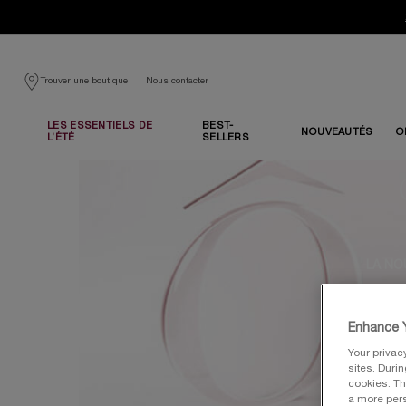
Nous contacter
Trouver une boutique
LES ESSENTIELS DE
BEST-
NOUVEAUTÉS
O
L’ÉTÉ
SELLERS
Contenu principal
LA NO
Soin f
Enhance Y
raffi
Your privac
sites. Duri
cookies. Th
a more pers