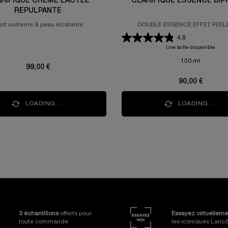
RIFIQUE CRÈME LACTÉE
CLARIFIQUE ESSENCE BIP
REPULPANTE
int uniforme & peau éclatante
DOUBLE ESSENCE EFFET PEEL
ILLUMINATRICE
4.8
Une taille disponible
150 ml
99,00 €
90,00 €
LOADING ...
LOADING ...
ges
Essayez virtuelleme
3 échantillons
offerts pour
les iconiques Lan
toute commande