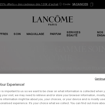
25% offerts + des cadeaux dès 120€ d’achat
ⓘ
Code:
VACANCES
SERVICES
NOS
FFRES
SOIN
MAQUILLAGE
PARFUM
BEAUTÉ
ENGA
CLARIFIQUE – GAMME SOI
LANCÔME
UVELLE GAMME DE SOIN LANCÔME POUR UNE PEAU PLUS ÉCLATA
PLUS LISSE
Continue
ormulé à l'extrait de bourgeon de hêtre français pour une texture 
our Experience!
née et une peau d'apparence plus lisse, avec un éclat visiblement amé
y is important to us so we want to be clear on what information is collected when y
ng your visit, we may need to retrieve and/or store your browser information, mostly
LANCER LE DIAGNOSTIC SOIN
is information might be about you, your choices, or your device and is mostly used
onalised experience. It’s your choice what we collect. You can find out more about