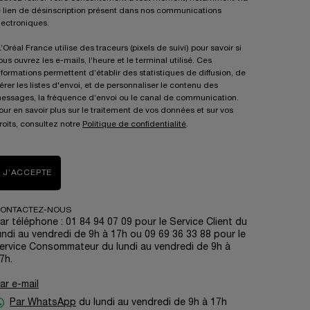
e lien de désinscription présent dans nos communications
lectroniques.
L’Oréal France utilise des traceurs (pixels de suivi) pour savoir si
ous ouvrez les e-mails, l’heure et le terminal utilisé. Ces
nformations permettent d’établir des statistiques de diffusion, de
érer les listes d'envoi, et de personnaliser le contenu des
essages, la fréquence d’envoi ou le canal de communication.
our en savoir plus sur le traitement de vos données et sur vos
roits, consultez notre
Politique de confidentialité
.
J’ACCEPTE
ONTACTEZ-NOUS
ar téléphone : 01 84 94 07 09 pour le Service Client du
undi au vendredi de 9h à 17h ou 09 69 36 33 88 pour le
ervice Consommateur du lundi au vendredi de 9h à
7h.
ar e-mail
Par WhatsApp
du lundi au vendredi de 9h à 17h