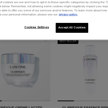
of cookies we use and how to opt-in to these specific categories by clicking the ‘
ink below. Remember, not allowing some cookies might negatively impact your ex
e able to offer you some of our services and/or features. To learn more about how
e your personal information, please see our
privacy policy.
Cookies Settings
Accept All Cookies
BEST SELLER