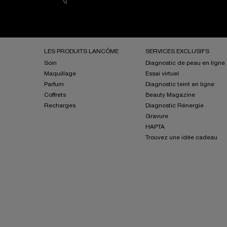
Navigation de bas de page
LES PRODUITS LANCÔME
SERVICES EXCLUSIFS
Soin
Diagnostic de peau en ligne
Maquillage
Essai virtuel
Parfum
Diagnostic teint en ligne ​
Coffrets
Beauty Magazine
Recharges
Diagnostic Rénergie
Gravure
HAPTA
Trouvez une idée cadeau