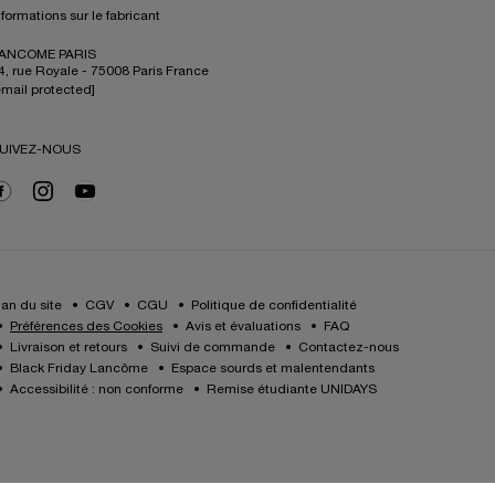
nformations sur le fabricant
ANCOME PARIS
4, rue Royale - 75008 Paris France
email protected]
UIVEZ-NOUS
lan du site
CGV
CGU
Politique de confidentialité
Préférences des Cookies
Avis et évaluations
FAQ
Livraison et retours
Suivi de commande
Contactez-nous
Black Friday Lancôme
Espace sourds et malentendants
Accessibilité : non conforme
Remise étudiante UNIDAYS