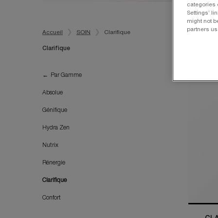
categories 
Settings’ l
might not b
partners us
Accueil
SOIN
Clarifique
Clarifique
Clarifique
Par Gamme
Absolue
Génifique
Hydra Zen
Nutrix
Rénergie
Clarifique
Confort