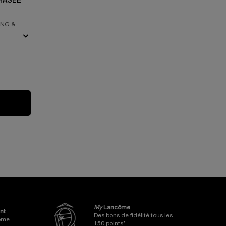
HASÉE
ING &
My
Lancôme
nt
Des bons de fidélité tous les
côme
150 points*