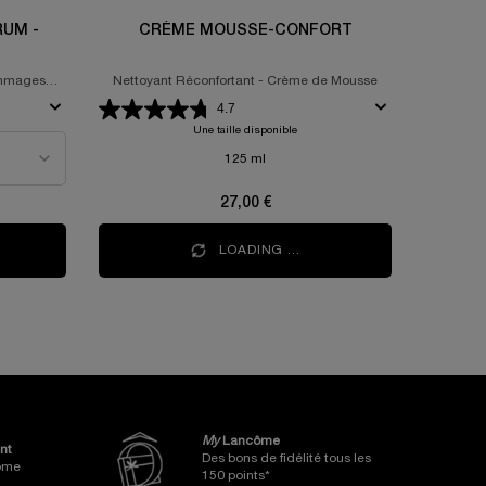
RUM -
CRÈME MOUSSE-CONFORT
ommages
Nettoyant Réconfortant - Crème de Mousse
4.7
Une taille disponible
125 ml
27,00 €
LOADING ...
My
Lancôme
nt
Des bons de fidélité tous les
côme
150 points*