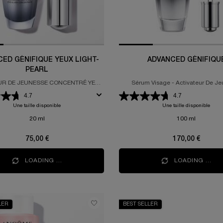
ED GÉNIFIQUE YEUX LIGHT-
ADVANCED GÉNIFIQU
PEARL
UR DE JEUNESSE CONCENTRÉ YEUX
Sérum Visage - Activateur De J
ET CILS
4.7
4.7
Une taille disponible
Une taille disponible
20 ml
100 ml
75,00 €
170,00 €
LOADING ...
LOADING ...
LER
BEST SELLER