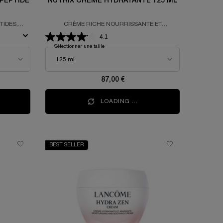
.N. 300-PEPTIDE
NUTRIX CRÈME HYDRATANTE 125 ML
CRÈME RICHE NOURRISSANTE ET
RÉPARATRICE
4.1
Sélectionner une taille
87,00 €
LOADING ...
BEST SELLER