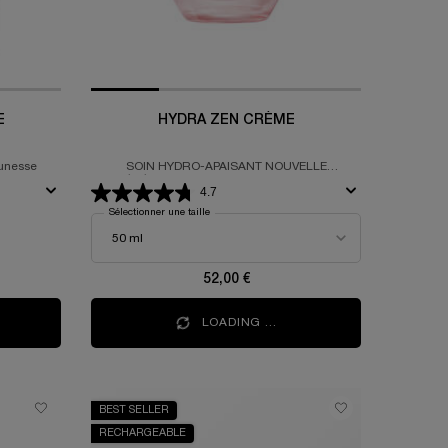
E
HYDRA ZEN CRÈME
eunesse
SOIN HYDRO-APAISANT NOUVELLE
GÉNÉRATION POUR PEAUX SENSIBLES​
4.7
Sélectionner une taille
52,00 €
LOADING ...
BEST SELLER
RECHARGEABLE