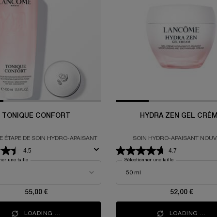
TONIQUE CONFORT
HYDRA ZEN GEL CRÈ
E ÉTAPE DE SOIN HYDRO-APAISANT
SOIN HYDRO-APAISANT NOUV
GÉNÉRATION POUR PEAUX SEN
4.5
4.7
ner une taille
Sélectionner une taille
55,00 €
52,00 €
LOADING ...
LOADING ...