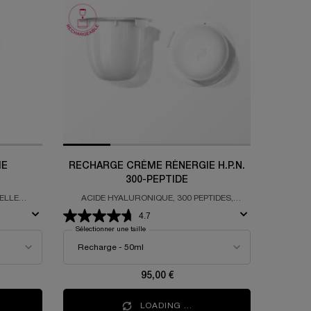
ME
RECHARGE CRÈME RÉNERGIE H.P.N.
300-PEPTIDE
ELLE
ACIDE HYALURONIQUE, 300 PEPTIDES,
SIBLES
NIACINAMIDE
4.7
Sélectionner une taille
95,00 €
LOADING ...