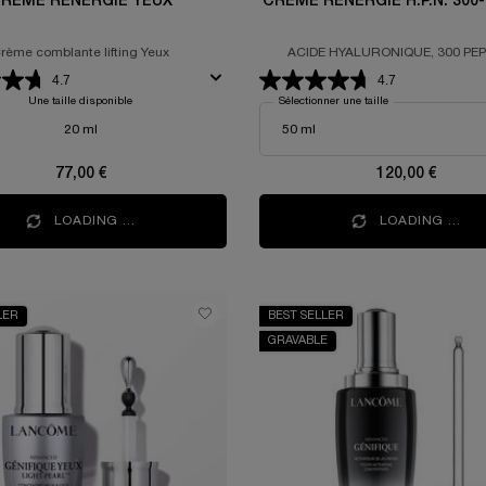
RÈME RÉNERGIE YEUX
CRÈME RÉNERGIE H.P
rème comblante lifting Yeux
ACIDE HYALURONIQUE, 300 PEPTIDES,
NIACINAMIDE
4.7
4.7
Une taille disponible
Sélectionner une taille
20 ml
77,00 €
120,00 €
LOADING ...
LOADING ...
LER
BEST SELLER
GRAVABLE