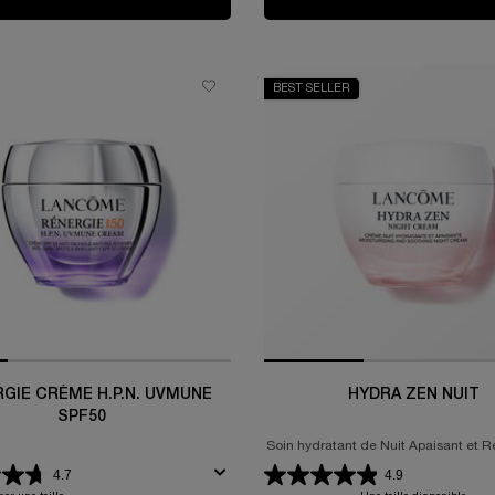
BEST SELLER
GIE CRÈME H.P.N. UVMUNE
HYDRA ZEN NUIT
SPF50
Soin hydratant de Nuit Apaisant et 
4.7
4.9