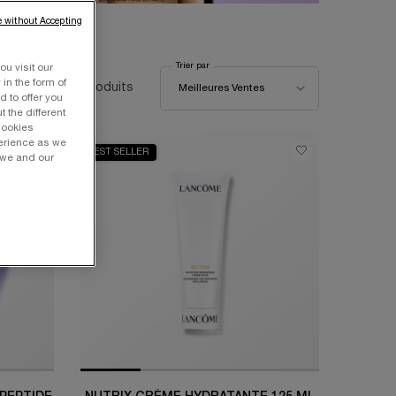
 without Accepting
Trier par
ou visit our
Trier par
 in the form of
90 produits
Meilleures Ventes
 to offer you
 the different
Cookies
perience as we
BEST SELLER
 we and our