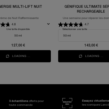
NERGIE MULTI-LIFT NUIT
GÉNIFIQUE ULTIMATE SÉ
RECHARGEABLE
rème de Nuit Raffermissante
Une semaine pour réparer les d
visibles de l'âge
4.8
4.7
Une taille disponible
Sélectionner une taille
50 ml
127,00 €
143,00 €
LOADING ...
LOADING ...
ges
Essayez virtuelleme
3 échantillons
offerts pour
les iconiques Lan
toute commande