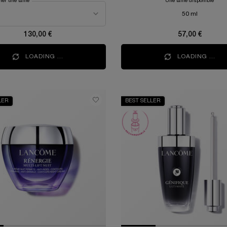
ner une taille
Une taille disponible
50 ml
130,00 €
57,00 €
LOADING ...
LOADING ...
LER
BEST SELLER