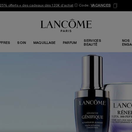
25% offerts + des cadeaux dès 120€ d’achat
ⓘ
Code:
VACANCES
SERVICES
NOS
FFRES
SOIN
MAQUILLAGE
PARFUM
BEAUTÉ
ENGA