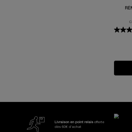
RÉ
C
Nos Engagements et Avanta
Livraison en point relais
offerte
dès 60€ d’achat