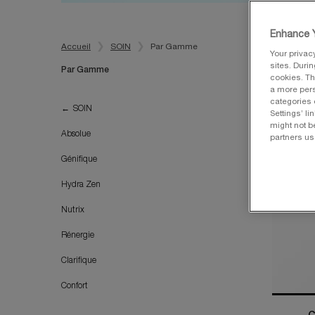
Enhance Y
Accueil
SOIN
Par Gamme
Your privac
sites. Duri
Par Gamme
cookies. Th
a more pers
categories 
Par Gamme
SOIN
Settings’ l
BEST SEL
might not b
Absolue
partners us
Génifique
Hydra Zen
Nutrix
Rénergie
Clarifique
Confort