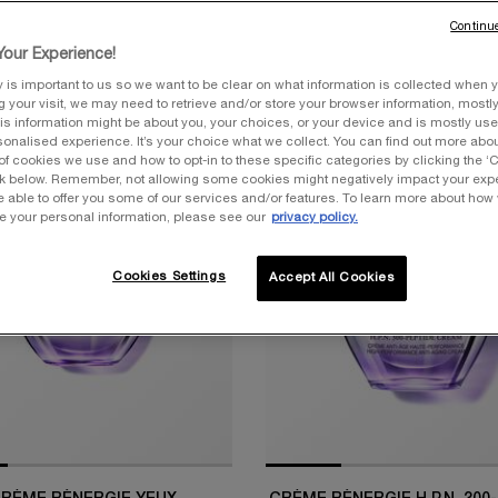
Continue
our Experience!
y is important to us so we want to be clear on what information is collected when y
ng your visit, we may need to retrieve and/or store your browser information, mostly
is information might be about you, your choices, or your device and is mostly used
onalised experience. It’s your choice what we collect. You can find out more about
of cookies we use and how to opt-in to these specific categories by clicking the ‘
ink below. Remember, not allowing some cookies might negatively impact your ex
LER
BEST SELLER
e able to offer you some of our services and/or features. To learn more about how
e your personal information, please see our
privacy policy.
Cookies Settings
Accept All Cookies