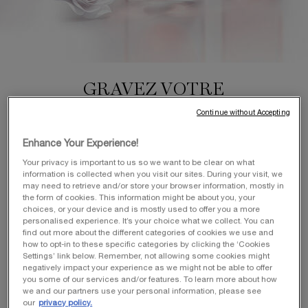
GRAVEZ VOTRE
PRODUIT FAVORI
Continue without Accepting
Gravez votre produit préféré gratuitement. Découvrez les
Enhance Your Experience!
produits éligibles à la gravure.
Your privacy is important to us so we want to be clear on what
information is collected when you visit our sites. During your visit, we
JE PERSONNALISE
may need to retrieve and/or store your browser information, mostly in
the form of cookies. This information might be about you, your
choices, or your device and is mostly used to offer you a more
personalised experience. It’s your choice what we collect. You can
find out more about the different categories of cookies we use and
how to opt-in to these specific categories by clicking the ‘Cookies
Settings’ link below. Remember, not allowing some cookies might
PERSONNALISEZ VOTRE PRODUIT EN
negatively impact your experience as we might not be able to offer
you some of our services and/or features. To learn more about how
TROIS ÉTAPES​
we and our partners use your personal information, please see
our
privacy policy.