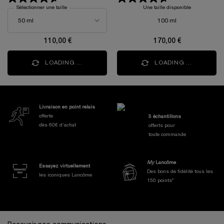
Sélectionner une taille
Une taille disponible
100 ml
110,00 €
170,00 €
LOADING ...
LOADING ...
Nos Engagements et Avantages
Livraison en point relais
offerte
3 échantillons
dès 60€ d’achat
offerts pour
toute commande
My
Lancôme
Essayez virtuellement
Des bons de fidélité tous les
les iconiques Lancôme
150 points*
Navigation de bas de page