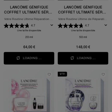
LANCÔME GÉNIFIQUE
LANCÔME GÉNIFIQUE
COFFRET ULTIMATE SÉRUM
COFFRET ULTIMATE SÉRUM
20ML
50ML
Votre Routine Ultime Réparation de
Votre Routine Ultime de Réparation
la Peau
de la Peau
4.7
4.7
Une taille disponible
Une taille disponible
20 ml
50 ml
64,00 €
148,00 €
LOADING ...
LOADING ...
חדש