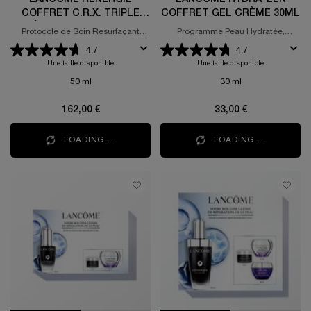
COFFRET C.R.X. TRIPLE
COFFRET GEL CRÈME 30ML
SÉRUM RETINOL 50ML
Protocole de Soin Resurfaçant
Programme Peau Hydratée,
Haute-Correction
Apaisée et Renforcée
4.7
4.7
Une taille disponible
Une taille disponible
50 ml
30 ml
162,00 €
33,00 €
LOADING ...
LOADING ...