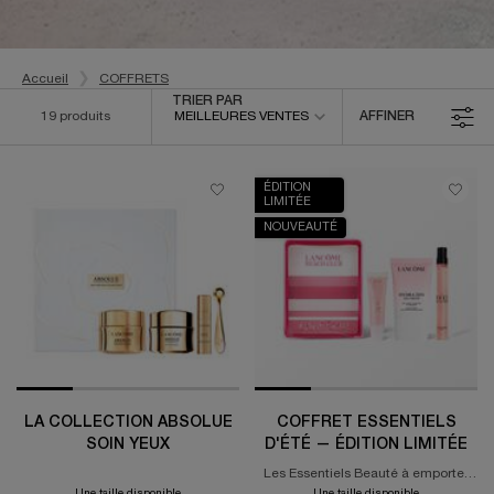
Accueil
COFFRETS
Trier par
TRIER PAR
19 produits
MEILLEURES VENTES
AFFINER
MENU DE FILTRAGE
ÉDITION
LIMITÉE
NOUVEAUTÉ
LA COLLECTION ABSOLUE
COFFRET ESSENTIELS
SOIN YEUX
D'ÉTÉ — ÉDITION LIMITÉE
Les Essentiels Beauté à emporter
tout l'été : Hydra Zen Gel-Crème
Une taille disponible
Une taille disponible