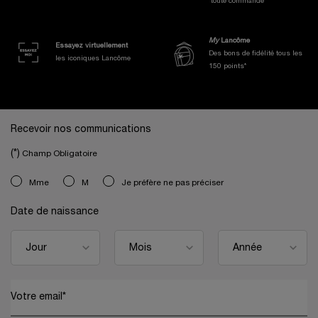
toute commande
My
Lancôme
Essayez virtuellement
Des bons de fidélité tous les
les iconiques Lancôme
150 points*
Navigation de bas de page
Recevoir nos communications
(*)
Champ Obligatoire
newslettersignup.title.legend
Mme
M
Je préfère ne pas préciser
Date de naissance
Votre email
*