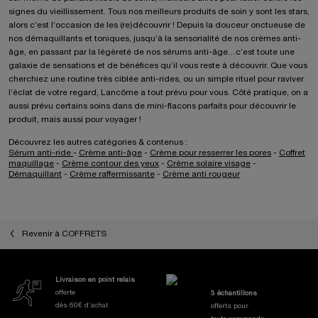
signes du vieillissement. Tous nos meilleurs produits de soin y sont les stars,
alors c’est l’occasion de les (re)découvrir ! Depuis la douceur onctueuse de
nos démaquillants et toniques, jusqu’à la sensorialité de nos crèmes anti-
âge, en passant par la légèreté de nos sérums anti-âge…c’est toute une
galaxie de sensations et de bénéfices qu’il vous reste à découvrir. Que vous
cherchiez une routine très ciblée anti-rides, ou un simple rituel pour raviver
l’éclat de votre regard, Lancôme a tout prévu pour vous. Côté pratique, on a
aussi prévu certains soins dans de mini-flacons parfaits pour découvrir le
produit, mais aussi pour voyager !
Découvrez les autres catégories & contenus :
Sérum anti-ride
-
Crème anti-âge
-
Crème pour resserrer les pores
-
Coffret
maquillage
-
Crème contour des yeux
-
Crème solaire visage
-
Démaquillant
-
Crème raffermissante
-
Crème anti rougeur
Revenir à COFFRETS
Nos Engagements et Avantages
Livraison en point relais
offerte
3 échantillons
dès 60€ d’achat
offerts pour