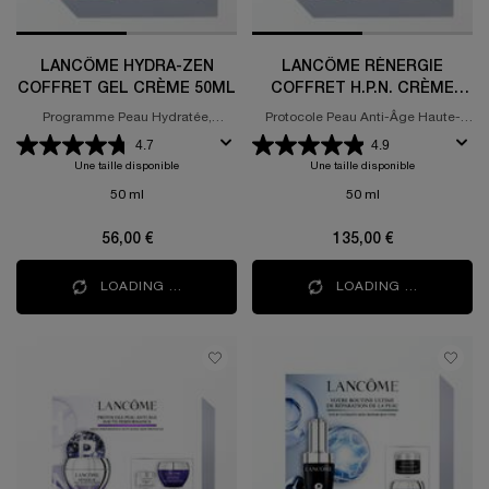
LANCÔME HYDRA-ZEN
LANCÔME RÉNERGIE
COFFRET GEL CRÈME 50ML
COFFRET H.P.N. CRÈME
50ML
Programme Peau Hydratée,
Protocole Peau Anti-Âge Haute-
Apaisée et Renforcée
Performance
4.7
4.9
Une taille disponible
Une taille disponible
50 ml
50 ml
56,00 €
135,00 €
LOADING ...
LOADING ...