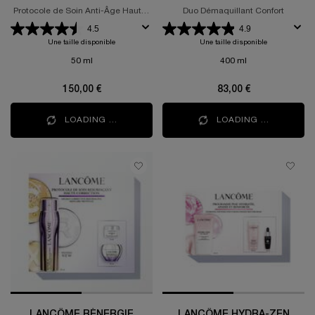
SÉRUM 50ML
DÉMAQUILLANT ET
Protocole de Soin Anti-Âge Haute-
Duo Démaquillant Confort
TONIQUE 400ML
Performance
4.5
4.9
Une taille disponible
Une taille disponible
50 ml
400 ml
150,00 €
83,00 €
LOADING ...
LOADING ...
LANCÔME RÉNERGIE
LANCÔME HYDRA-ZEN