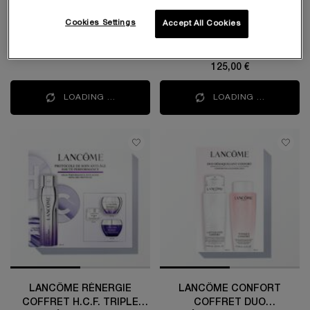
Une taille disponible
4.6
ULTIMATE 10ML + MASCARA
Coffret
Une taille disponible
Cookies Settings
Accept All Cookies
HYPNÔSE DRAMA 2ML
50 ml
117,00 €
125,00 €
LOADING ...
LOADING ...
LANCÔME RÉNERGIE
LANCÔME CONFORT
COFFRET H.C.F. TRIPLE
COFFRET DUO