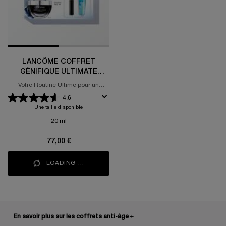
LANCÔME COFFRET
GÉNIFIQUE ULTIMATE
CRÈME YEUX 20ML
Votre Routine Ultime pour un
Regard Revitalisé et Illuminé
4.6
Une taille disponible
20 ml
77,00 €
LOADING ...
En savoir plus sur les coffrets anti-âge
＋