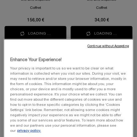
30ml, Idôle Eau de Parfum 10ml et
Coffret
Coffret
le gloss Juicy Tubes 10ml
156,00 €
34,00 €
LOADING ...
LOADING ...
Continue without Accepting
LIMITED
EDITION
Enhance Your Experience!
Your privacy is important to us so we want to be clear on what
information is collected when you visit our sites. During your visit, we
may need to retrieve and/or store your browser information, mostly in
the form of cookies. This information might be about you, your
choices, or your device and is mostly used to offer you a more
personalised experience. It’s your choice what we collect. You can
find out more about the different categories of cookies we use and
how to opt-in to these specific categories by clicking the ‘Cookies
Settings’ link below. Remember, not allowing some cookies might
negatively impact your experience as we might not be able to offer
COFFRET CADEAU
COFFRET RÉNERGIE MULTI-
you some of our services and/or features. To learn more about how
LANCÔME LA VIE EST
LIFT ULTRA 50ML
we and our partners use your personal information, please see
BELLE EAU DE PARFUM
our
privacy policy.
Édition Limitée Fête des Mères
Protocole Peau Liftée et Contours
50ML + GÉNIFIQUE
Redéfinis