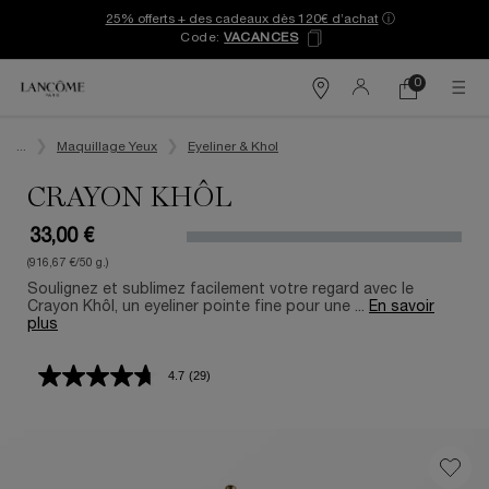
25% offerts + des cadeaux dès 120€ d’achat
ⓘ
Code:
VACANCES
0
Mon
0 produit
Trouver
panier
une
Contenu principal
boutique
...
Maquillage Yeux
Eyeliner & Khol
CRAYON KHÔL
33,00 €
(916,67 €/50 g.)
Soulignez et sublimez facilement votre regard avec le
Crayon Khôl, un eyeliner pointe fine pour une ...
En savoir
plus
4.7
(29)
Lire
29
avis.
Lien
sur
la