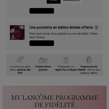
Code:
VACANCES
JE CRAQUE
Une pochette en édition limitée offerte​ ​
ⓘ
Pour tout achat d'un parfum La vie est belle L'Elixir
Very Cherry​
JE CRAQUE
Livraison en point
3 échantillons
Paiements via
Programme de
relais
gratuite dès
gratuits
Apple Pay & Paypal
fidélité
: 20% & des
60€
cadeaux offerts
MY LANCÔME PROGRAMME
DE FIDÉLITÉ