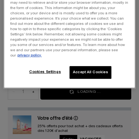
may need to retrieve and/or store your browser information, mostly in
the form of cookies. This information might be about you, your
Sélectionner une Couleur
choices, or your device and is mostly used to offer you a more
Sélectionnez un/une couleur pour Crayon Khôl
personalised experience. It’s your choice what we collect. You can
028 Brun
find out more about the different categories of cookies we use and
how to opt-in to these specific categories by clicking the ‘Cookies
Settings’ link below. Remember, not allowing some cookies might
negatively impact your experience as we might not be able to offer
Tout voir
Gris à Noir
Beige à Brun
you some of our services and/or features. To learn more about how
we and our partners use your personal information, please see
our
privacy policy.
Sélectionné
028 Brun, 1 of 1
Cookies Settings
Accept All Cookies
Quantité
−
+
LOADING ...
Votre offre d’été
ⓘ
25% offerts pour tout achat + des cadeaux offerts
dès 120€ d’achat