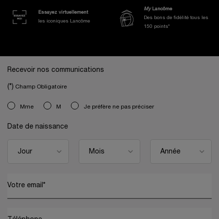
My
Lancôme
Essayez virtuellement
Des bons de fidélité tous les
les iconiques Lancôme
150 points*
Navigation de bas de page
Recevoir nos communications
(*)
Champ Obligatoire
newslettersignup.title.legend
Mme
M
Je préfère ne pas préciser
Date de naissance
Votre email
*