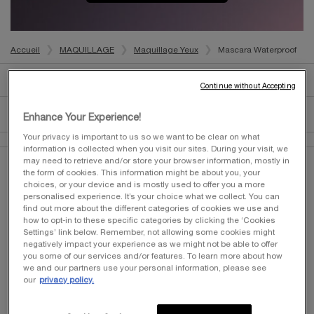
Accueil
MAQUILLAGE
Maquillage Yeux
Mascara Waterproof
Mascara waterproof
Continue without Accepting
Trier par
TRIER PAR
5 produits
MEILLEURES VENTES
AFFINER
Enhance Your Experience!
MENU DE FILTRAGE
Your privacy is important to us so we want to be clear on what
information is collected when you visit our sites. During your visit, we
may need to retrieve and/or store your browser information, mostly in
the form of cookies. This information might be about you, your
choices, or your device and is mostly used to offer you a more
personalised experience. It’s your choice what we collect. You can
find out more about the different categories of cookies we use and
how to opt-in to these specific categories by clicking the ‘Cookies
Settings’ link below. Remember, not allowing some cookies might
negatively impact your experience as we might not be able to offer
you some of our services and/or features. To learn more about how
we and our partners use your personal information, please see
our
privacy policy.