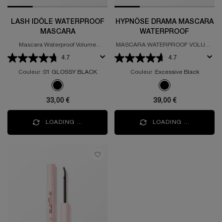
LASH IDÔLE WATERPROOF
HYPNÔSE DRAMA MASCARA
MASCARA
WATERPROOF
Mascara Waterproof Volume
MASCARA WATERPROOF VOLUME
déployé
EXTRÊME
4.7
4.7
Couleur :
01 GLOSSY BLACK
Couleur :
Excessive Black
Une teinte disponible
Une teinte disponible
Sélectionné
Couleur 01 GLOSSY BLACK pour LASH IDÔLE WATERPROO
Sélectionné
Couleur Excessive
33,00 €
39,00 €
LOADING ...
LOADING ...