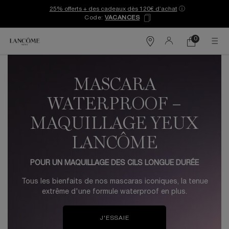
25% offerts + des cadeaux dès 120€ d’achat
ⓘ
Code:
VACANCES
0
Mon
0 produit
Trouver
panier
une
Contenu principal
boutique
MASCARA
WATERPROOF –
MAQUILLAGE YEUX
LANCÔME
POUR UN MAQUILLAGE DES CILS LONGUE DURÉE
Tous les bienfaits de nos mascaras iconiques, la tenue
extrême d'une formule waterproof en plus.
J'ESSAIE