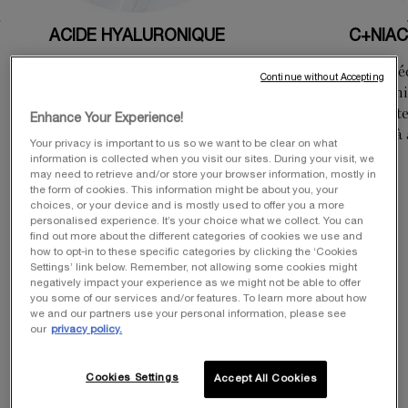
ACIDE HYALURONIQUE
C+NIAC
Cet acide hyaluronique d’origine
L’association iné
Continue without Accepting
naturelle nouvelle génération offre
C à la niacinam
une meilleure pénétration et résiste
aide à unifier le t
Enhance Your Experience!
13 fois plus longtemps que l’acide
les taches et à
Your privacy is important to us so we want to be clear on what
hyaluronique classique. Il permet
information is collected when you visit our sites. During your visit, we
de lisser, repulper et hydrater la
may need to retrieve and/or store your browser information, mostly in
the form of cookies. This information might be about you, your
peau.
choices, or your device and is mostly used to offer you a more
personalised experience. It’s your choice what we collect. You can
find out more about the different categories of cookies we use and
how to opt-in to these specific categories by clicking the ‘Cookies
Settings’ link below. Remember, not allowing some cookies might
negatively impact your experience as we might not be able to offer
you some of our services and/or features. To learn more about how
Comme tout produit de la
gamme Rénergie
, H.C.F
we and our partners use your personal information, please see
Triple Sérum contient également des gluco-peptides
our
privacy policy.
issus de graines de lin qui ciblent toutes les couches
de la peau, pour un effet lifté et rajeuni.
Cookies Settings
Accept All Cookies