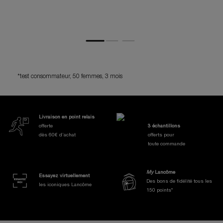
*test consommateur, 50 femmes, 3 mois
Nos Engagements et Avantages
Livraison en point relais
offerte
3 échantillons
dès 60€ d’achat
offerts pour
toute commande
My
Lancôme
Essayez virtuellement
Des bons de fidélité tous les
les iconiques Lancôme
150 points*