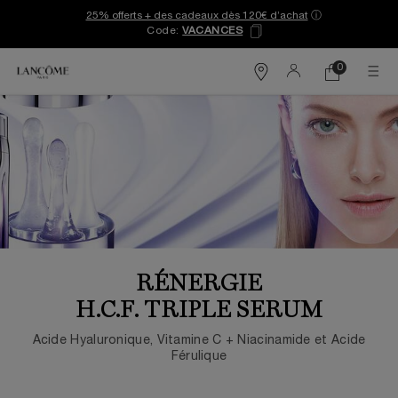
25% offerts + des cadeaux dès 120€ d’achat
ⓘ
Code:
VACANCES
0
Mon
0 produit
Trouver
panier
une
Contenu principal
boutique
RÉNERGIE
H.C.F. TRIPLE SERUM
Acide Hyaluronique, Vitamine C + Niacinamide et Acide
Férulique