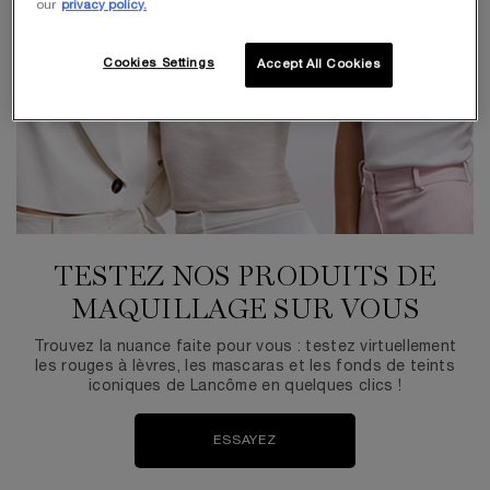
our
privacy policy.
Cookies Settings
Accept All Cookies
TESTEZ NOS PRODUITS DE
MAQUILLAGE SUR VOUS
Trouvez la nuance faite pour vous : testez virtuellement
les rouges à lèvres, les mascaras et les fonds de teints
iconiques de Lancôme en quelques clics !
ESSAYEZ