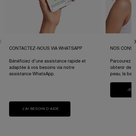
CONTACTEZ-NOUS VIA WHATSAPP
NOS CONSE
Bénéficiez d'une assistance rapide et
Parcourez no
adaptée à vos besoins via notre
obtenir des c
assistance WhatsApp.
peau, la bea
JE 
J’AI BESOIN D’AIDE