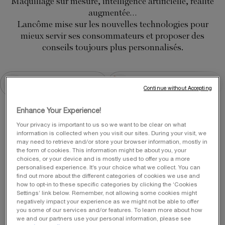
Maquillage sur mesure, intelligence artificielle, réalité
augmentée…
Lancôme mise sur les nouvelles technologies pour
mieux servir ses consommateurs et proposer des
conseils toujours plus personnalisés.
Nos diagnostics beauté
Nos services personnlisés
Continue without Accepting
Enhance Your Experience!
Your privacy is important to us so we want to be clear on what
information is collected when you visit our sites. During your visit, we
may need to retrieve and/or store your browser information, mostly in
the form of cookies. This information might be about you, your
choices, or your device and is mostly used to offer you a more
personalised experience. It’s your choice what we collect. You can
find out more about the different categories of cookies we use and
how to opt-in to these specific categories by clicking the ‘Cookies
Settings’ link below. Remember, not allowing some cookies might
negatively impact your experience as we might not be able to offer
you some of our services and/or features. To learn more about how
we and our partners use your personal information, please see