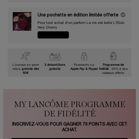
Une pochette en édition limitée offerte​ ​
ⓘ
Pour tout achat d'un parfum La vie est belle L'Elixir
Very Cherry​
JE CRAQUE
Livraison en point
3 échantillons
Paiements via
Programme de
relais
gratuite dès
gratuits
Apple Pay & Paypal
fidélité
: 20% & des
60€
cadeaux offerts
MY LANCÔME PROGRAMME
DE FIDÉLITÉ
INSCRIVEZ-VOUS POUR GAGNER
79
POINTS AVEC CET
ACHAT.