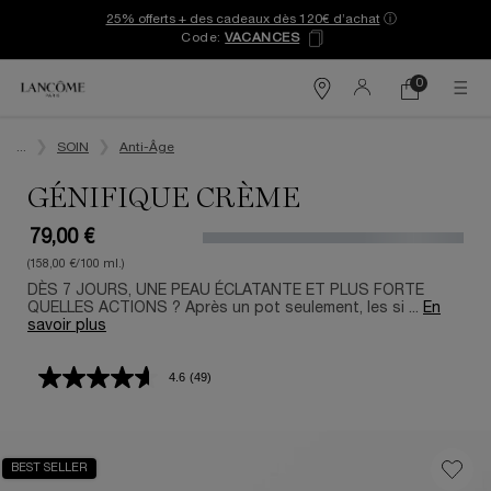
25% offerts + des cadeaux dès 120€ d’achat
ⓘ
Code:
VACANCES
0
Mon
0 produit
Trouver
panier
une
Contenu principal
boutique
...
SOIN
Anti-Âge
GÉNIFIQUE CRÈME
79,00 €
(158,00 €/100 ml.)
DÈS 7 JOURS, UNE PEAU ÉCLATANTE ET PLUS FORTE
QUELLES ACTIONS ? Après un pot seulement, les si ...
En
savoir plus
4.6
(49)
Lire
49
avis.
Lien
sur
BEST SELLER
la