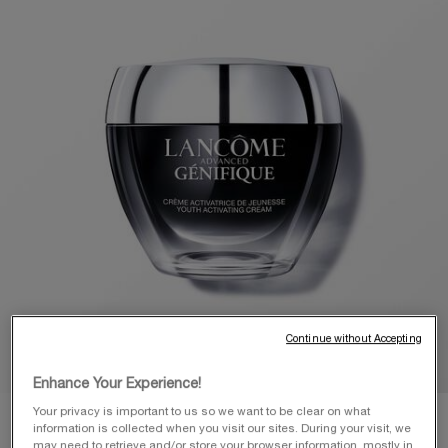
même
page.
Continue without Accepting
Enhance Your Experience!
Your privacy is important to us so we want to be clear on what
information is collected when you visit our sites. During your visit, we
may need to retrieve and/or store your browser information, mostly in