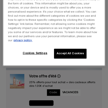
the form of cookies. This information might be about you, your
choices, or your device and is mostly used to offer you a more
personalised experience. It’s your choice what we collect. You can
find out more about the different categories of cookies we use and
how to opt-in to these specific categories by clicking the ‘Cookies
Une taille disponible :
50 ml
-
79,00 €
(158,00 €/100 ml.)
Settings’ link below. Remember, not allowing some cookies might
negatively impact your experience as we might not be able to offer
you some of our services and/or features. To learn more about how
50 ml
Sélectionné
, 1 of 1
we and our partners use your personal information, please see
79,00 €
our
privacy policy.
Quantité
Cookies Settings
Accept All Cookies
−
+
LOADING ...
Votre offre d’été
ⓘ
25% offerts pour tout achat + des cadeaux offerts
dès 120€ d’achat
Code:
VACANCES
JE CRAQUE