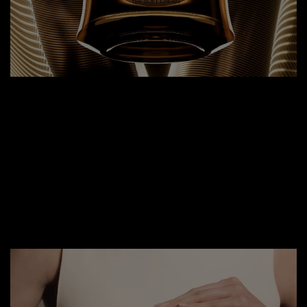
Pionnière de l'emballage rechargeable en 2018,
Absolue poursuit sa marche vers un avenir plus
durable. Son design rechargeable or rosé, à la fois
féminin et avant-gardiste, incarne l'engagement de
Lancôme pour un avenir plus durable, avec 25% de
7
plastique et 67% de verre en moins
.​
7
Comparaison d'un pot et deux recharges à trois crèmes absolue rechargeables