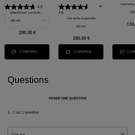
RÉGÉNÉRANTE
RÉGÉNÉRANTE
Une taille
4.8
ILLUMINATRICE
ILLUMINATRICE
4.6
20
Sélectionner une taille
Une taille disponible
150
60 ml
290,00 €
290,00 €
LOADING ...
LOADING ...
LOA
PDP Q&A Bazaarvoice