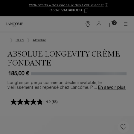
25% offerts + des cadeaux dès 120€ d’achat
ⓘ
Code:
VACANCES
0
Mon
0 produit
Trouver
panier
une
Contenu principal
boutique
...
SOIN
Absolue
ABSOLUE LONGEVITY CRÈME
FONDANTE
185,00 €
​ Longtemps perçu comme un déclin inévitable, le
vieillissement est repensé chez Lancôme. P ...
En savoir plus
4.9
(55)
Lire
55
avis.
Lien
sur
la
même