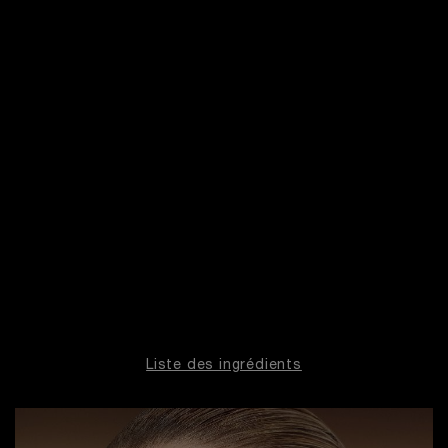
redynamiser les cellules de la peau. ​ ​
Fruit de 60 ans de recherches, Lancôme dévoile un
ingrédient exclusif, l’Absolue PDRN™. Pour la
première fois, découvrez un PDRN 100% végétal issu
de la rose. Inspiré de la procédure esthétique du même
nom, le PDRN cible l’activité métabolique des cellules
de votre peau pour en améliorer l’élasticité,
l’hydratation et la texture générale : X5 production de
1
collagène
​.
1
Test in vitro
Liste des ingrédients