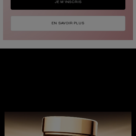
JE M’INSCRIS
EN SAVOIR PLUS
INNOVATION SCIENCE DE LA
LONGÉVITÉ
Notre première crème au PDRN inspirée de la
procédure esthétique