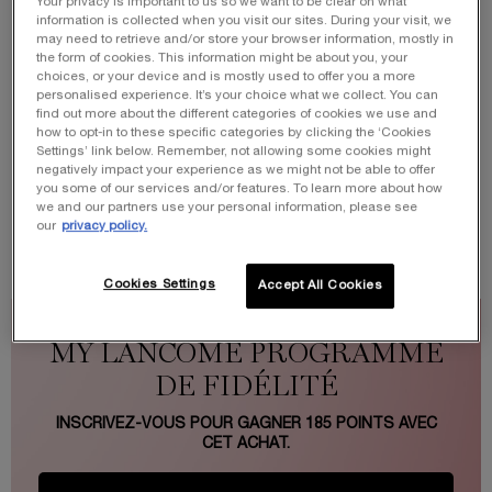
Your privacy is important to us so we want to be clear on what
information is collected when you visit our sites. During your visit, we
Code:
VACANCES
may need to retrieve and/or store your browser information, mostly in
the form of cookies. This information might be about you, your
JE CRAQUE
choices, or your device and is mostly used to offer you a more
personalised experience. It’s your choice what we collect. You can
find out more about the different categories of cookies we use and
how to opt-in to these specific categories by clicking the ‘Cookies
Une pochette en édition limitée offerte​ ​
ⓘ
Settings’ link below. Remember, not allowing some cookies might
negatively impact your experience as we might not be able to offer
Pour tout achat d'un parfum La vie est belle L'Elixir
you some of our services and/or features. To learn more about how
Very Cherry​
we and our partners use your personal information, please see
JE CRAQUE
our
privacy policy.
Cookies Settings
Accept All Cookies
MY LANCÔME PROGRAMME
DE FIDÉLITÉ
INSCRIVEZ-VOUS POUR GAGNER
185
POINTS AVEC
CET ACHAT.