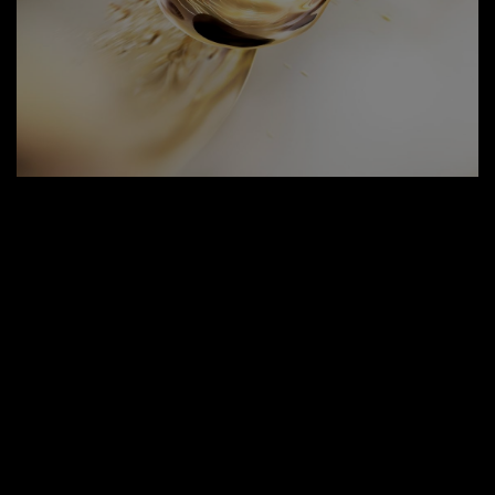
​ Longtemps perçu comme un déclin inévitable, le
vieillissement est repensé chez Lancôme. Plus qu’une
descente vers la fragilité, nous y voyons une ascension
vibrante : croissance, découverte de soi et beauté en
constante évolution. ​ ​
Soucieux d'accompagner les femmes à façonner le
voyage du temps, Lancôme a longtemps recherché
comment prolonger la longévité de la peau. Ces
décennies de recherche Lancôme ont révélé que la clé
pour inverser le vieillissement cutané est de