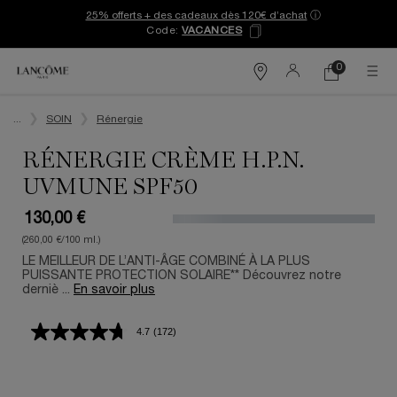
25% offerts + des cadeaux dès 120€ d’achat
ⓘ
Code:
VACANCES
0
Mon
0 produit
Trouver
panier
une
Contenu principal
boutique
...
SOIN
Rénergie
RÉNERGIE CRÈME H.P.N.
UVMUNE SPF50
130,00 €
(260,00 €/100 ml.)
LE MEILLEUR DE L’ANTI-ÂGE COMBINÉ À LA PLUS
PUISSANTE PROTECTION SOLAIRE** Découvrez notre
derniè ...
En savoir plus
4.7
(172)
Lire
172
avis.
Lien
sur