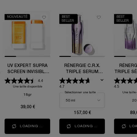
NOUVEAUTÉ
BEST
BEST
SELLER
SELLER
UV EXPERT SUPRA
RÉNERGIE C.R.X.
RÉNERGI
SCREEN INVISIBLE
TRIPLE SERUM
TRIPLE S
SUN STICK SPF 50
RETINOL
4.4
4.7
4.5
Une taille disponible
Sélectionner une taille
Une taille
18gr
20
39,00 €
157,00 €
89,
LOADING ...
LOADING ...
LOA