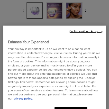
taille sélectionnée :
50 ml
-
130,00 €
(260,00 €/100 ml.)
Continue without Accepting
Recharge -
30 ml
50 ml
Enhance Your Experience!
50ml
Sélectionné
, 1 of 4
Sélectionné
, 2 of 4
Sélectionné
, 3 of 4
77,00 €
130,00 €
102,00 €
Your privacy is important to us so we want to be clear on what
information is collected when you visit our sites. During your visit, we
MEILLEUR PRIX
may need to retrieve and/or store your browser information, mostly in
the form of cookies. This information might be about you, your
75 ml
choices, or your device and is mostly used to offer you a more
Sélectionné
, 4 of 4
155,00 €
personalised experience. It’s your choice what we collect. You can
find out more about the different categories of cookies we use and
how to opt-in to these specific categories by clicking the ‘Cookies
Quantité
Settings’ link below. Remember, not allowing some cookies might
−
+
LOADING ...
negatively impact your experience as we might not be able to offer
you some of our services and/or features. To learn more about how
we and our partners use your personal information, please see
our
privacy policy.
Votre offre d’été
ⓘ