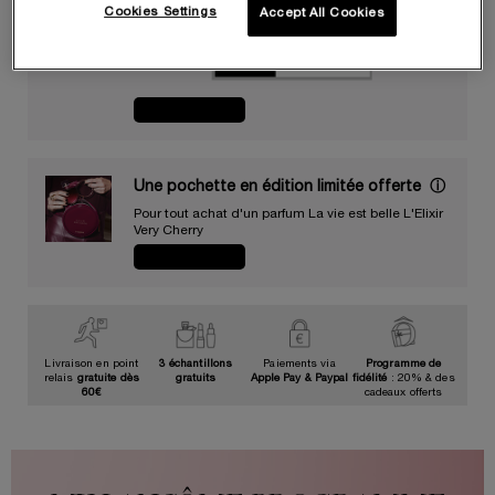
Cookies Settings
Accept All Cookies
25% offerts pour tout achat + des cadeaux offerts
dès 120€ d’achat
Code:
VACANCES
JE CRAQUE
Une pochette en édition limitée offerte​ ​
ⓘ
Pour tout achat d'un parfum La vie est belle L'Elixir
Very Cherry​
JE CRAQUE
Livraison en point
3 échantillons
Paiements via
Programme de
relais
gratuite dès
gratuits
Apple Pay & Paypal
fidélité
: 20% & des
60€
cadeaux offerts