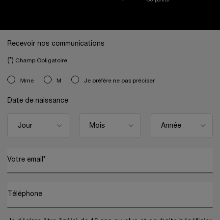
150 points*
Navigation de bas de page
Recevoir nos communications
(*)
Champ Obligatoire
newslettersignup.title.legend
Mme
M
Je préfère ne pas préciser
Date de naissance
Votre email
*
Téléphone