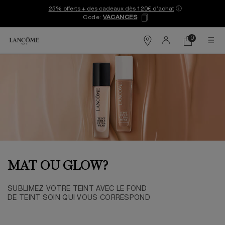
25% offerts + des cadeaux dès 120€ d’achat
ⓘ
Code:
VACANCES
0
Mon
0 produit
Trouver
panier
une
Contenu principal
boutique
MAT OU GLOW?
SUBLIMEZ VOTRE TEINT AVEC LE FOND
DE TEINT SOIN QUI VOUS CORRESPOND