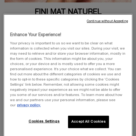
FINI MAT NATUREL
Continue without Accepting
TEINT IDOLE ULTRA WEAR​
Enhance Your Experience!
45 TEINTES​
Your privacy is important to us so we want to be clear on what
information is collected when you visit our sites. During your visit, we
may need to retrieve and/or store your browser information, mostly in
the form of cookies. This information might be about you, your
LONGUE TENUE ​​
choices, or your device and is mostly used to offer you a more
personalised experience. It’s your choice what we collect. You can
&
find out more about the different categories of cookies we use and
how to opt-in to these specific categories by clicking the ‘Cookies
COUVRANCE 24H​
Settings’ link below. Remember, not allowing some cookies might
negatively impact your experience as we might not be able to offer
you some of our services and/or features. To learn more about how
we and our partners use your personal information, please see
our
privacy policy.
JE DÉCOUVRE
Cookies Settings
Accept All Cookies