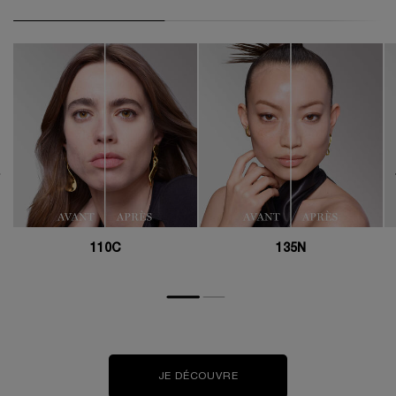
110C
135N
JE DÉCOUVRE​