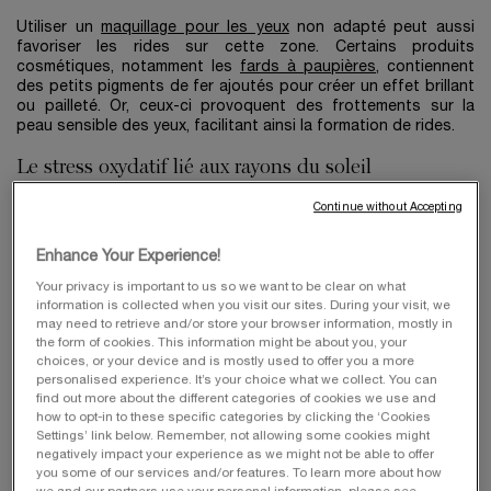
Utiliser un
maquillage pour les yeux
non adapté peut aussi
favoriser les rides sur cette zone. Certains produits
cosmétiques, notamment les
fards à paupières
, contiennent
des petits pigments de fer ajoutés pour créer un effet brillant
ou pailleté. Or, ceux-ci provoquent des frottements sur la
peau sensible des yeux, facilitant ainsi la formation de rides.
Le stress oxydatif lié aux rayons du soleil
Continue without Accepting
Les rayons ultraviolets sont bien connus pour être néfastes
sur la peau. Il en va de même pour le contour des yeux ! Ainsi,
en pénétrant profondément dans l’épiderme, les rayons UV
Enhance Your Experience!
créent des radicaux libres qui provoquent le stress oxydatif et
Your privacy is important to us so we want to be clear on what
accélère le vieillissement de la peau. C’est pourquoi le port de
information is collected when you visit our sites. During your visit, we
lunettes de soleil est indispensable pour protéger les yeux et
may need to retrieve and/or store your browser information, mostly in
la peau des méfaits du soleil.
the form of cookies. This information might be about you, your
choices, or your device and is mostly used to offer you a more
Qu’en est-il de la lumière bleue émise par les écrans ? Elle est
personalised experience. It’s your choice what we collect. You can
soupçonnée de favoriser le vieillissement cutané en ayant une
find out more about the different categories of cookies we use and
influence sur les enzymes impliquées dans la synthèse du
how to opt-in to these specific categories by clicking the ‘Cookies
collagène et de l’élastine.
Settings’ link below. Remember, not allowing some cookies might
negatively impact your experience as we might not be able to offer
Quels sont les différents types de rides des yeux ?
you some of our services and/or features. To learn more about how