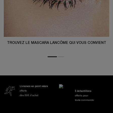
TROUVEZ LE MASCARA LANCÔME QUI VOUS CONVIENT
Nos Engagements et Avantages
Livraison en point relais
offerte
3 échantillons
dès 60€ d’achat
offerts pour
toute commande