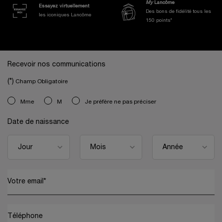
My
Lancôme
Essayez virtuellement
Des bons de fidélité tous les
les iconiques Lancôme
150 points*
Navigation de bas de page
Recevoir nos communications
(*)
Champ Obligatoire
newslettersignup.title.legend
Mme
M
Je préfère ne pas préciser
Date de naissance
Votre email
*
Téléphone