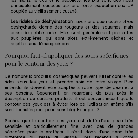
les mains, le cou et le décolleté, les plis sont des rides
principalement causées par une forte exposition aux UV
couplée au vieillissement cutané.
Les ridules de déshydratation
: avoir une peau sèche et/ou
déshydratée donne des rougeurs et des squames, mais
aussi de petites rides. Elles sont généralement présentes
aux paupières, qui sont alors extrêmement sèches et
sujettes aux démangeaisons.
Pourquoi faut-il appliquer des soins spécifiques
pour le contour des yeux ?
De nombreux produits cosmétiques peuvent lutter contre les
rides sous les yeux et prendre soin de votre visage. Bien
entendu, ils doivent être adaptés à votre type de peau et à
ses besoins. Cependant, en regardant de plus près la
description de certains produits, il est souvent inscrit que le
contour des yeux est à éviter lors de l’utilisation (même s’ils
sont formulés pour peau sensible). Pourquoi ?
Sachez que le contour des yeux est doté d’une peau très
sensible et particulièrement fine, avec peu de glandes
sébacées pour la protéger. Il s’agit donc d’une zone très
différente du reste du visage. Très réceptif à votre