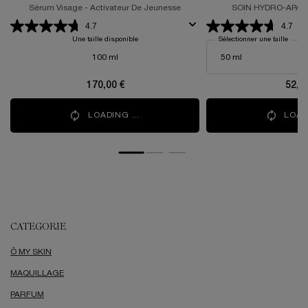
Sérum Visage - Activateur De Jeunesse
SOIN HYDRO-APAI
GÉNÉRATION POUR 
4.7
4.7
Une taille disponible
Sélectionner une taille
100 ml
170,00 €
52,0
LOADING ...
LOADI
CATEGORIE
Ô MY SKIN
MAQUILLAGE
PARFUM