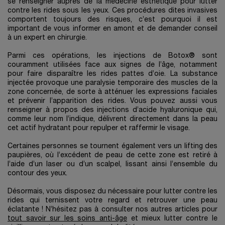
se renseigner auprès de la médecine esthétique pour lutter
contre les rides sous les yeux. Ces procédures dites invasives
comportent toujours des risques, c’est pourquoi il est
important de vous informer en amont et de demander conseil
à un expert en chirurgie.
Parmi ces opérations, les injections de Botox® sont
couramment utilisées face aux signes de l’âge, notamment
pour faire disparaître les rides pattes d’oie. La substance
injectée provoque une paralysie temporaire des muscles de la
zone concernée, de sorte à atténuer les expressions faciales
et prévenir l’apparition des rides. Vous pouvez aussi vous
renseigner à propos des injections d’acide hyaluronique qui,
comme leur nom l’indique, délivrent directement dans la peau
cet actif hydratant pour repulper et raffermir le visage.
Certaines personnes se tournent également vers un lifting des
paupières, où l’excédent de peau de cette zone est retiré à
l’aide d’un laser ou d’un scalpel, lissant ainsi l’ensemble du
contour des yeux.
Désormais, vous disposez du nécessaire pour lutter contre les
rides qui ternissent votre regard et retrouver une peau
éclatante ! N’hésitez pas à consulter nos autres articles pour
tout savoir sur les soins anti-âge
et mieux lutter contre le