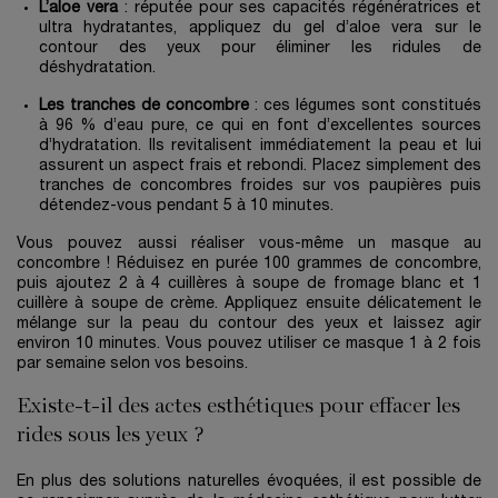
L’aloe vera
: réputée pour ses capacités régénératrices et
ultra hydratantes, appliquez du gel d’aloe vera sur le
contour des yeux pour éliminer les ridules de
déshydratation.
Les tranches de concombre
: ces légumes sont constitués
à 96 % d’eau pure, ce qui en font d’excellentes sources
d’hydratation. Ils revitalisent immédiatement la peau et lui
assurent un aspect frais et rebondi. Placez simplement des
tranches de concombres froides sur vos paupières puis
détendez-vous pendant 5 à 10 minutes.
Vous pouvez aussi réaliser vous-même un masque au
concombre ! Réduisez en purée 100 grammes de concombre,
puis ajoutez 2 à 4 cuillères à soupe de fromage blanc et 1
cuillère à soupe de crème. Appliquez ensuite délicatement le
mélange sur la peau du contour des yeux et laissez agir
environ 10 minutes. Vous pouvez utiliser ce masque 1 à 2 fois
par semaine selon vos besoins.
Existe-t-il des actes esthétiques pour effacer les
rides sous les yeux ?
En plus des solutions naturelles évoquées, il est possible de