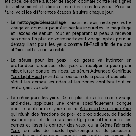
efficace, de sorte à lutter de façon optimale contre les signes
du vieillissement et éliminer les rides sous les yeux ! Pour ce
faire, voici les différentes étapes à suivre chaque jour.
Le nettoyage/démaquillage
: matin et soir, nettoyez votre
visage en douceur pour éliminer les impuretés, le maquillage
et l’excès de sébum, tout en préparant la peau à recevoir
ses soins. En plus de votre nettoyant visage, optez pour un
démaquillant pour les yeux comme
Bi-Facil
afin de ne pas
abîmer cette zone sensible.
Le sérum pour les yeux
: ce geste va hydrater en
profondeur le contour des yeux et repulper la peau pour
mieux lutter contre les rides. Le sérum
Advanced Génifique
Yeux Light Pearl
prend à la fois soin de la peau et des cils : il
réduit les cernes, les rides et les zones gonflées tout en
renforçant vos cils.
La crème pour les yeux
_%: en plus de votre
crème visage
anti-rides
, appliquez une crème spécifiquement conçue
pour le contour des yeux comme
Advanced Génifique Yeux
qui réunit des fractions de pré- et probiotiques, de l'acide
hyaluronique et de la vitamine Cg pour lutter contre les
cernes et lisser le contour des yeux, ou la
Crème Rénergie
Yeux
, qui allie de l’acide hyaluronique et de puissants