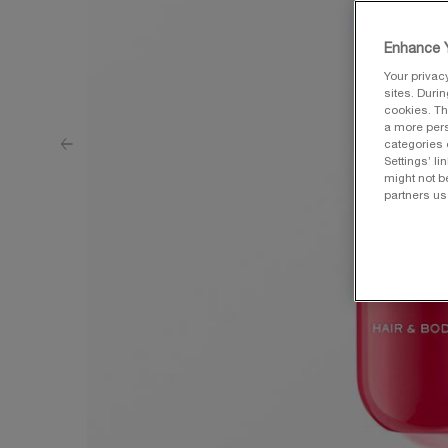
Enhance Y
Your privac
sites. Duri
cookies. Th
a more pers
categories 
Settings’ l
might not b
partners us