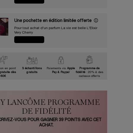
JE CRAQUE
Une pochette en édition limitée offerte​ ​
ⓘ
Pour tout achat d'un parfum La vie est belle L'Elixir
Very Cherry​
JE CRAQUE
son en point
3 échantillons
Paiements via
Apple
Programme de
gratuite dès
gratuits
Pay & Paypal
fidélité
: 20% & des
60€
cadeaux offerts
Y LANCÔME PROGRAMME
DE FIDÉLITÉ
CRIVEZ-VOUS POUR GAGNER
39
POINTS AVEC CET
ACHAT.