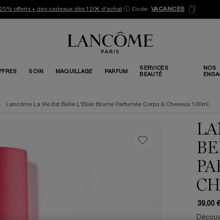
25% offerts + des cadeaux dès 120€ d’achat
ⓘ
Code:
VACANCES
SERVICES
NOS
FFRES
SOIN
MAQUILLAGE
PARFUM
BEAUTÉ
ENGA
Lancôme La Vie Est Belle L'Elixir Brume Parfumée Corps & Cheveux 100ml
LA
BE
PA
CH
39,00 
Découvr