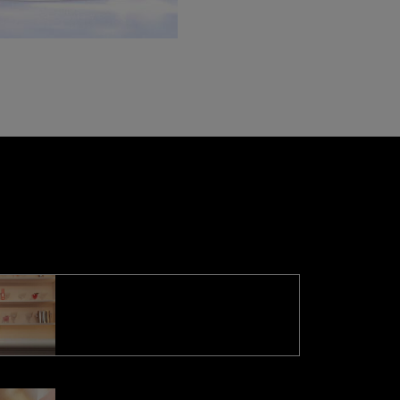
L’ART DE L’APPLICATION
La Brume Parfumée est pensée pour
jouer avec vos envies olfactives à tout
moment de la journée. Vaporisez
généreusement sur votre peau,
brumisez vos cheveux ou rafraîchissez
L'ORIGINAL