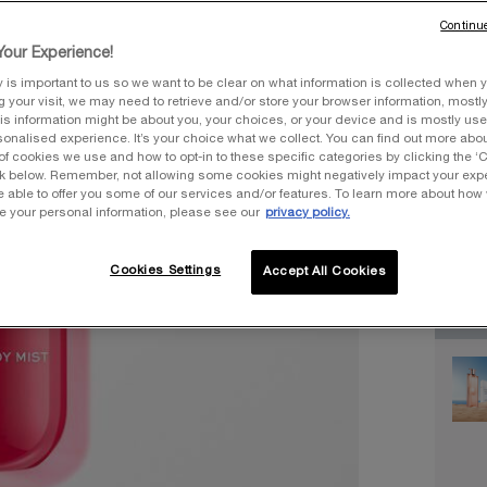
pour le
Continue
our Experience!
y is important to us so we want to be clear on what information is collected when y
ng your visit, we may need to retrieve and/or store your browser information, mostly
is information might be about you, your choices, or your device and is mostly used
Une tai
onalised experience. It’s your choice what we collect. You can find out more about
of cookies we use and how to opt-in to these specific categories by clicking the ‘
ink below. Remember, not allowing some cookies might negatively impact your ex
e able to offer you some of our services and/or features. To learn more about how
e your personal information, please see our
privacy policy.
Quantit
Cookies Settings
Accept All Cookies
−