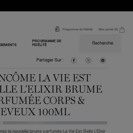
Mon panier
0
Programme de fidélité
0 produit
PROGRAMME DE
Recherche
GEMENTS
FIDÉLITÉ
Partager Sur : Facebook
Partager Sur : Twitter
Partager Sur : Pi
Partager Sur :
NCÔME LA VIE EST
LLE L'ELIXIR BRUME
RFUMÉE CORPS &
EVEUX 100ML
€
ez la nouvelle brume parfumée La Vie Est Belle L’Elixir