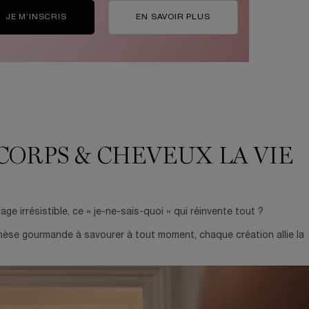
JE M’INSCRIS
EN SAVOIR PLUS
ORPS & CHEVEUX LA VIE
ge irrésistible, ce « je-ne-sais-quoi » qui réinvente tout ?
hèse gourmande à savourer à tout moment, chaque création allie la