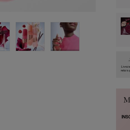
Livrai
relais
M
INS