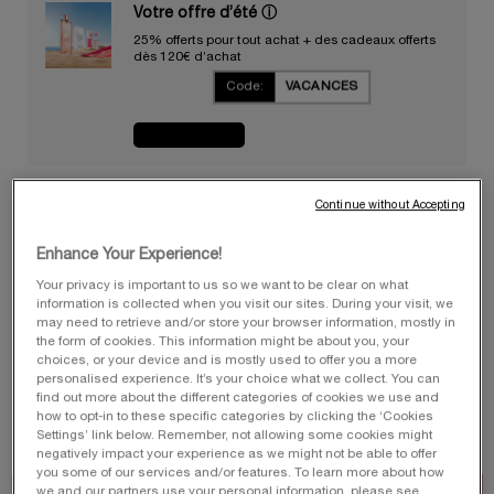
Votre offre d’été
ⓘ
25% offerts pour tout achat + des cadeaux offerts
dès 120€ d’achat
Code:
VACANCES
JE CRAQUE
Continue without Accepting
Une pochette en édition limitée offerte​ ​
ⓘ
Pour tout achat d'un parfum La vie est belle L'Elixir
Enhance Your Experience!
Very Cherry​
JE CRAQUE
Your privacy is important to us so we want to be clear on what
information is collected when you visit our sites. During your visit, we
may need to retrieve and/or store your browser information, mostly in
the form of cookies. This information might be about you, your
choices, or your device and is mostly used to offer you a more
personalised experience. It’s your choice what we collect. You can
Livraison en point
3 échantillons
Paiements via
Programme de
find out more about the different categories of cookies we use and
relais
gratuite dès
gratuits
Apple Pay & Paypal
fidélité
: 20% & des
how to opt-in to these specific categories by clicking the ‘Cookies
60€
cadeaux offerts
Settings’ link below. Remember, not allowing some cookies might
negatively impact your experience as we might not be able to offer
you some of our services and/or features. To learn more about how
we and our partners use your personal information, please see