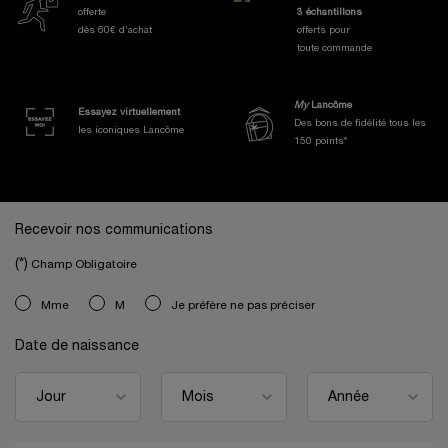
offerte
3 échantillons
dès 60€ d’achat
offerts pour
toute commande
My
Lancôme
Essayez virtuellement
Des bons de fidélité tous les
les iconiques Lancôme
150 points*
Navigation de bas de page
Recevoir nos communications
(*)
Champ Obligatoire
newslettersignup.title.legend
Mme
M
Je préfère ne pas préciser
Date de naissance