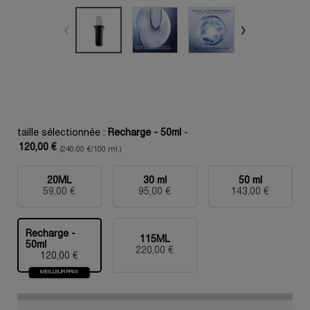
taille sélectionnée :
Recharge - 50ml
-
120,00 €
(240,00 €/100 ml.)
20ML
30 ml
50 ml
Sélectionné
, 1 of 5
Sélectionné
, 2 of 5
Sélectionné
, 3 of 5
59,00 €
95,00 €
143,00 €
Recharge -
115ML
50ml
Sélectionné
, 4 of 5
Sélectionné
, 5 of 5
220,00 €
120,00 €
MEILLEUR PRIX