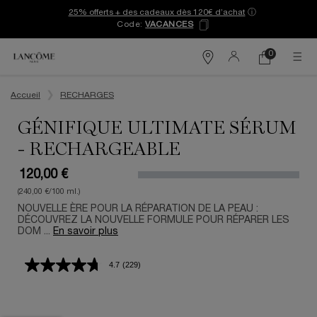
25% offerts + des cadeaux dès 120€ d’achat
ⓘ
Code:
VACANCES
0
Mon
0 produit
Trouver
panier
une
Contenu principal
boutique
Accueil
RECHARGES
GÉNIFIQUE ULTIMATE SÉRUM
- RECHARGEABLE
120,00 €
(240,00 €/100 ml.)
NOUVELLE ÈRE POUR LA RÉPARATION DE LA PEAU :
DÉCOUVREZ LA NOUVELLE FORMULE POUR RÉPARER LES
DOM ...
En savoir plus
4.7
(229)
Lire
229
avis.
Lien
sur