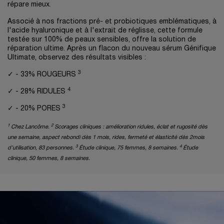
répare mieux.
Associé à nos fractions pré- et probiotiques emblématiques, à
l'acide hyaluronique et à l'extrait de réglisse, cette formule
testée sur 100% de peaux sensibles, offre la solution de
réparation ultime. Après un flacon du nouveau sérum Génifique
Ultimate, observez des résultats visibles :
3
✓ - 33% ROUGEURS
4
✓ - 28% RIDULES
3
✓ - 20% PORES
1
2
Chez Lancôme.
Scorages cliniques : amélioration ridules, éclat et rugosité dès
une semaine, aspect rebondi dès 1 mois, rides, fermeté et élasticité dès 2mois
3
4
d’utilisation, 83 personnes.
Étude clinique, 75 femmes, 8 semaines.
Étude
clinique, 50 femmes, 8 semaines.