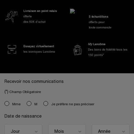
Nos Engagements et Avantages
Livraison en point relais
offerte
3 échantillons
dès 60€ d’achat
offerts pour
toute commande
My
Lancôme
Essayez virtuellement
Des bons de fidélité tous les
les iconiques Lancôme
150 points*
Navigation de bas de page
Recevoir nos communications
(*)
Champ Obligatoire
newslettersignup.title.legend
Mme
M
Je préfère ne pas préciser
Date de naissance