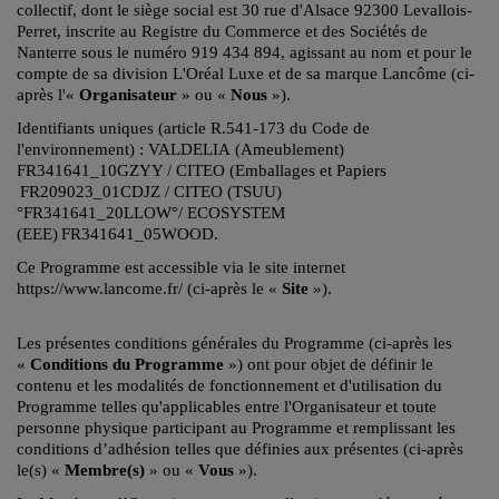
collectif, dont le siège social est 30 rue d'Alsace 92300 Levallois-
Perret, inscrite au Registre du Commerce et des Sociétés de
Nanterre sous le numéro 919 434 894, agissant au nom et pour le
compte de sa division L'Oréal Luxe et de sa marque Lancôme (ci-
après l'«
Organisateur
» ou «
Nous
»).
Identifiants uniques (article R.541-173 du Code de
l'environnement) : VALDELIA (Ameublement)
FR
341641_10GZYY
/ CITEO (Emballages et Papiers
FR209023_01CDJZ / CITEO (TSUU)
°FR341641_20LLOW°/ ECOSYSTEM
(EEE)
FR341641_05WOOD.
Ce Programme est accessible via le site internet
https://www.lancome.fr/ (ci-après le «
Site
»).
Les présentes conditions générales du Programme (ci-après les
«
Conditions du Programme
») ont pour objet de définir le
contenu et les modalités de fonctionnement et d'utilisation du
Programme telles qu'applicables entre l'Organisateur et toute
personne physique participant au Programme et remplissant les
conditions d’adhésion telles que définies aux présentes (ci-après
le(s) «
Membre(s)
» ou «
Vous
»).