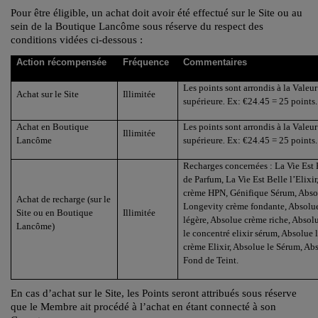
Pour être éligible, un achat doit avoir été effectué sur le Site ou au
sein de la Boutique Lancôme sous réserve du respect des
conditions vidées ci-dessous :
Action récompensée
Fréquence
Commentaires
Les points sont arrondis à la Valeur
Achat sur le Site
Illimitée
supérieure
.
Ex: €24.45 = 25 points.
Achat en Boutique
Les points sont arrondis à la Valeur
Illimitée
Lancôme
supérieure
.
Ex: €24.45 = 25 points.
Recharges concernées
: La Vie Est
de Parfum, La Vie Est Belle l
’
Elixir
crème HPN, G
é
nifique S
é
rum, Abso
Achat de recharge (sur le
Longevity cr
è
me fondante, Absolue
Site ou en Boutique
Illimitée
l
é
g
è
re, Absolue cr
è
me riche, Absolu
Lancôme)
le concentr
é
elixir s
é
rum, Absolue l
c
rè
me Elixir, Absolue le S
é
rum, Abs
Fond de Teint.
En cas d’achat sur le Site, les Points seront attribués sous réserve
que le Membre ait procédé à l’achat en étant connecté à son