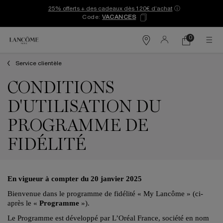
25% offerts + des cadeaux dès 120€ d’achat
ⓘ
Code:
VACANCES
0
Mon
0 produit
Trouver
panier
une
Contenu principal
boutique
Service clientèle
CONDITIONS
D'UTILISATION DU
PROGRAMME DE
FIDÉLITÉ
En vigueur à compter du 20 janvier
2025
Bienvenue dans le programme de fidélité « My Lancôme » (ci-
après le «
Programme
»).
Le Programme est développé par L’Oréal France, société en nom