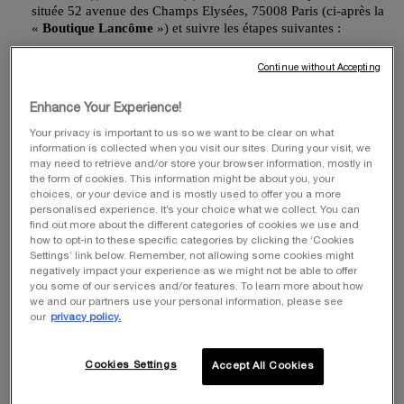
situ
é
e 52 avenue des Champs Elys
é
es, 75008 Paris (ci-apr
è
s la
«
Boutique Lancôme
») et suivre les étapes suivantes
:
En cas de demande d’adhésion sur le Site
, il conviendra de:
Continue without Accepting
Créer son Compte sur le Site (si le Compte n’a pas encore été
créé) en cochant bien la case de l’encart permettant
Enhance Your Experience!
l’inscription au Programme
;
ou
Your privacy is important to us so we want to be clear on what
Se connecter directement à son Compte (si celui-ci est déjà
information is collected when you visit our sites. During your visit, we
créé) afin d’accéder à l’encart d’adhésion dans la rubrique
may need to retrieve and/or store your browser information, mostly in
«
param
è
tres du compte
»
;
the form of cookies. This information might be about you, your
choices, or your device and is mostly used to offer you a more
En cas de demande d’adhésion au sein de la Boutique Lancôme
, il
personalised experience. It’s your choice what we collect. You can
conviendra de
:
find out more about the different categories of cookies we use and
how to opt-in to these specific categories by clicking the ‘Cookies
Fournir une adresse e-mail valide afin de recevoir l’e-mail
Settings’ link below. Remember, not allowing some cookies might
permettant d’accéder au Site pour finaliser l’adhésion au
negatively impact your experience as we might not be able to offer
Programme
;
you some of our services and/or features. To learn more about how
we and our partners use your personal information, please see
Dans l’e-mail reçu, cliquer sur
:
our
privacy policy.
«
Je me connecte
» (en cas de Compte existant) pour se
connecter à son Compte et accéder à l’encart d’adhésion dans
Cookies Settings
Accept All Cookies
la rubrique «
param
è
tres du compte
»
, ou
«
Je crée mon compte
»
(en cas de compte non encore créé),