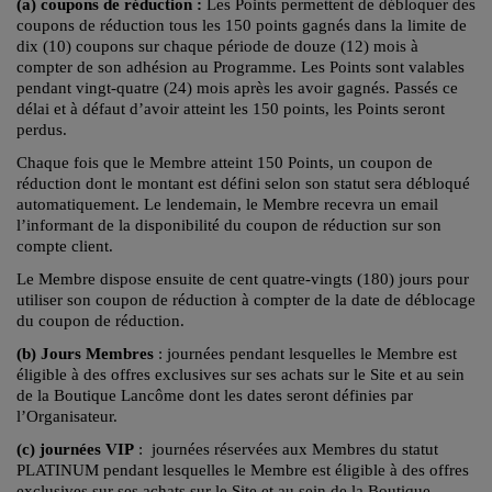
(a) coupons de réduction :
Les Points permettent de débloquer des
coupons de réduction tous les 150 points gagnés dans la limite de
dix (10) coupons sur chaque période de douze (12) mois à
compter de son adhésion au Programme. Les Points sont valables
pendant vingt-quatre (24) mois après les avoir gagnés. Passés ce
délai et à défaut d’avoir atteint les 150 points, les Points seront
perdus.
Chaque fois que le Membre atteint 150 Points, un coupon de
réduction dont le montant est défini selon son statut sera débloqué
automatiquement. Le lendemain, le Membre recevra un email
l’informant de la disponibilité du coupon de réduction sur son
compte client.
Le Membre dispose ensuite de cent quatre-vingts (180) jours pour
utiliser son coupon de réduction à compter de la date de déblocage
du coupon de réduction.
(b) Jours Membres
: journées pendant lesquelles le Membre est
éligible à des offres exclusives sur ses achats sur le Site et au sein
de la Boutique Lancôme dont les dates seront définies par
l’Organisateur.
(c) journées VIP
: journées réservées aux Membres du statut
PLATINUM pendant lesquelles le Membre est éligible à des offres
exclusives sur ses achats sur le Site et au sein de la Boutique