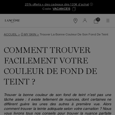
25% offerts + des cadeaux dès 120€ d’achat
ⓘ
Code:
VACANCES
0
Mon
0 produit
Trouver
panier
une
Contenu principal
boutique
ACCUEIL >
Ô MY SKIN >
Trouver La Bonne Couleur De Son Fond De Teint
COMMENT TROUVER
FACILEMENT VOTRE
COULEUR DE FOND DE
TEINT ?
Trouver la bonne couleur de son fond de teint n’est pas une
tâche aisée : il existe tellement de nuances, dont certaines ne
diffèrent guère les unes des autres à première vue. Alors
comment trouver la teinte adéquate selon votre carnation ? Nous
vous livrons tous nos conseils pour trouver la nuance parfaite