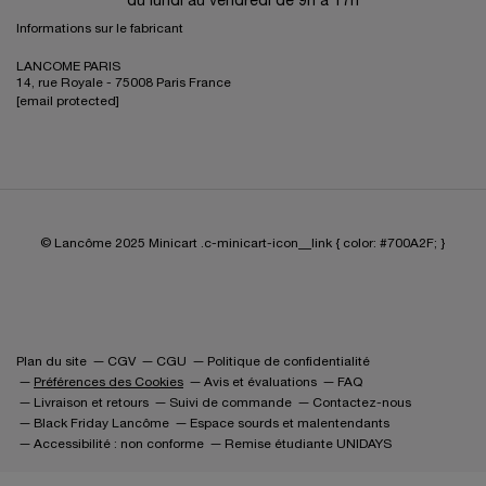
du lundi au vendredi de 9h à 17h
Informations sur le fabricant
LANCOME PARIS
14, rue Royale - 75008 Paris France
[email protected]
© Lancôme 2025
Minicart .c-minicart-icon__link { color: #700A2F; }
Plan du site
CGV
CGU
Politique de confidentialité
Préférences des Cookies
Avis et évaluations
FAQ
Livraison et retours
Suivi de commande
Contactez-nous
Black Friday Lancôme
Espace sourds et malentendants
Accessibilité : non conforme
Remise étudiante UNIDAYS