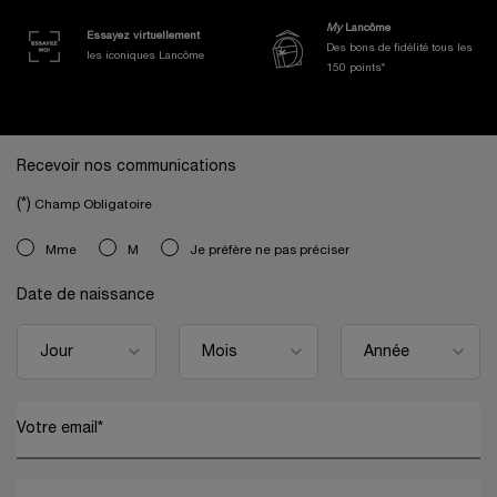
My
Lancôme
Essayez virtuellement
Des bons de fidélité tous les
les iconiques Lancôme
150 points*
Navigation de bas de page
Recevoir nos communications
(*)
Champ Obligatoire
newslettersignup.title.legend
Mme
M
Je préfère ne pas préciser
Date de naissance
Votre email
*