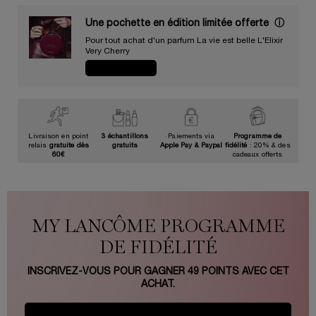
Une pochette en édition limitée offerte​ ​
ⓘ
Pour tout achat d'un parfum La vie est belle L'Elixir
Very Cherry​
JE CRAQUE
Livraison en point
3 échantillons
Paiements via
Programme de
relais
gratuite dès
gratuits
Apple Pay & Paypal
fidélité
: 20% & des
60€
cadeaux offerts
MY LANCÔME PROGRAMME
DE FIDÉLITÉ
INSCRIVEZ-VOUS POUR GAGNER
49
POINTS AVEC CET
ACHAT.