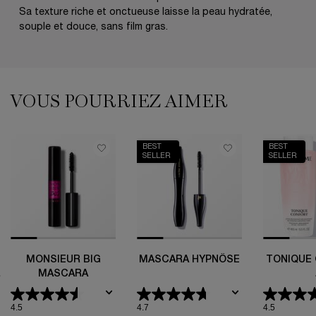
Sa texture riche et onctueuse laisse la peau hydratée,
souple et douce, sans film gras.
VOUS POURRIEZ AIMER
VOUS POURRIEZ AIMER
BEST
BEST
SELLER
SELLER
MONSIEUR BIG
MASCARA HYPNÔSE
TONIQUE
MASCARA
4.5
4.7
4.5