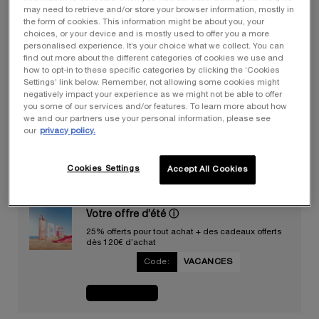
may need to retrieve and/or store your browser information, mostly in
the form of cookies. This information might be about you, your
choices, or your device and is mostly used to offer you a more
personalised experience. It’s your choice what we collect. You can
taille sélectionnée :
400 ml
-
49,00 €
(12,25 €/100 ml.)
find out more about the different categories of cookies we use and
how to opt-in to these specific categories by clicking the ‘Cookies
Settings’ link below. Remember, not allowing some cookies might
200 ml
400 ml
negatively impact your experience as we might not be able to offer
Sélectionné
Cette version du produit n'est plus disponible e
, 1 of 2
Sélectionné
, 2 of 2
30,00 €
49,00 €
you some of our services and/or features. To learn more about how
we and our partners use your personal information, please see
our
privacy policy.
Quantité
−
+
LOADING ...
Cookies Settings
Accept All Cookies
Votre offre d’été
ⓘ
25% offerts pour tout achat + des cadeaux offerts
dès 120€ d’achat
Code:
VACANCES
JE CRAQUE