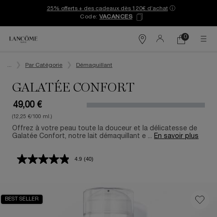
25% offerts + des cadeaux dès 120€ d’achat
ⓘ
Code:
VACANCES
0
Mon
0 produit
Trouver
panier
une
Contenu principal
boutique
...
Par Catégorie
Démaquillant
GALATÉE CONFORT
49,00 €
(12,25 €/100 ml.)
Offrez à votre peau toute la douceur et la délicatesse de
Galatée Confort, notre lait démaquillant e ...
En savoir plus
4.9
(40)
Lire
40
avis.
Lien
sur
BEST SELLER
la
même