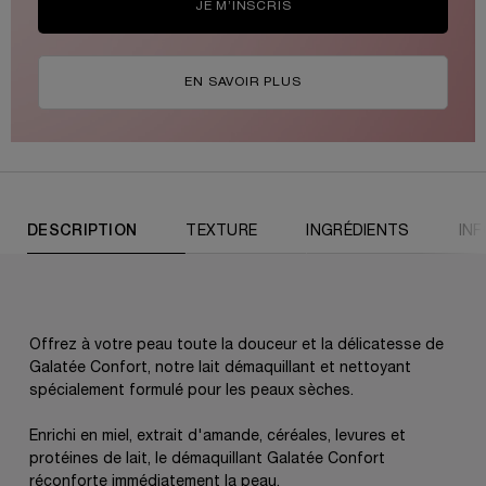
JE M’INSCRIS
EN SAVOIR PLUS
PDP Tabs
DESCRIPTION
TEXTURE
INGRÉDIENTS
IN
Offrez à votre peau toute la douceur et la délicatesse de
Galatée Confort, notre lait démaquillant et nettoyant
spécialement formulé pour les peaux sèches.
Enrichi en miel, extrait d'amande, céréales, levures et
protéines de lait, le démaquillant Galatée Confort
réconforte immédiatement la peau.