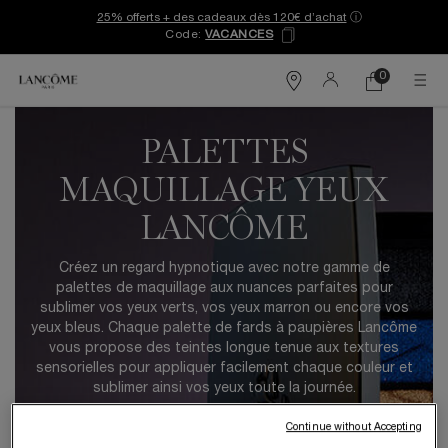
25% offerts + des cadeaux dès 120€ d’achat
ⓘ
Code:
VACANCES
0
Mon
0 produit
Trouver
panier
une
Contenu principal
boutique
PALETTES
MAQUILLAGE YEUX
LANCÔME
Créez un regard hypnotique avec notre gamme de
palettes de maquillage aux nuances parfaites pour
sublimer vos yeux verts, vos yeux marron ou encore vos
yeux bleus. Chaque palette de fards à paupières Lancôme
vous propose des teintes longue tenue aux textures
sensorielles pour appliquer facilement chaque couleur et
sublimer ainsi vos yeux toute la journée.
Continue without Accepting
J'ESSAIE