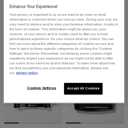
Enhance Your Experience!
Your privacy is important to us so we want to be clear on what
information is collected when you visit our sites. During your visit, we
Accueil
MAQUILLAGE
Maquillage Yeux
Palette Maquillage
may need to retrieve and/or store your browser information, mostly in
the form of cookies. This information might be about you, your
Palette maquillage
choices, or your device and is mostly used to offer you a more
personalised experience. It’s your choice what we collect. You can
Trier par
TRIER PAR
find out more about the different categories of cookies we use and
2 produits
MEILLEURES VENTES
AFFINER
MENU DE FILTRAGE
how to opt-in to these specific categories by clicking the ‘Cookies
Settings’ link below. Remember, not allowing some cookies might
negatively impact your experience as we might not be able to offer
you some of our services and/or features. To learn more about how
we and our partners use your personal information, please see
ÉDITION
our
privacy policy.
LIMITÉE
-34%
Cookies Settings
Accept All Cookies