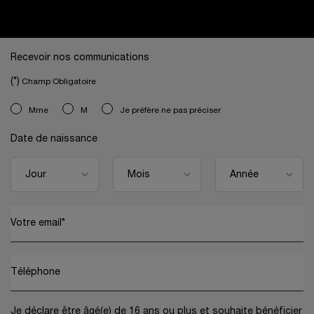
Navigation de bas de page
Recevoir nos communications
(*)
Champ Obligatoire
newslettersignup.title.legend
Mme
M
Je préfère ne pas préciser
Date de naissance
Votre email
*
Téléphone
Je déclare être âgé(e) de 16 ans ou plus et souhaite bénéficier