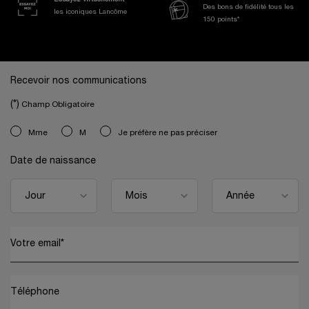
Des bons de fidélité tous les
les iconiques Lancôme
150 points*
Navigation de bas de page
Recevoir nos communications
(*)
Champ Obligatoire
newslettersignup.title.legend
Mme
M
Je préfère ne pas préciser
Date de naissance
Votre email
*
Téléphone