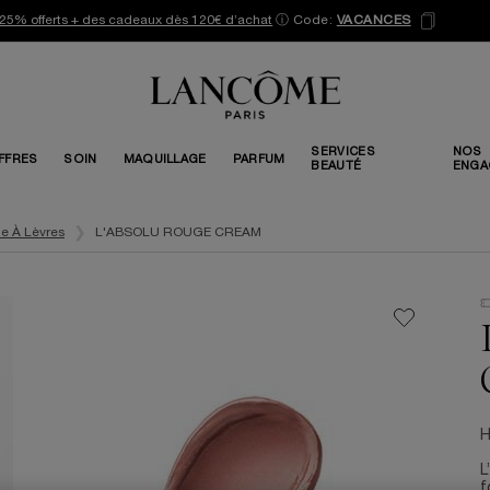
25% offerts + des cadeaux dès 120€ d’achat
ⓘ
Code:
VACANCES
SERVICES
NOS
FFRES
SOIN
MAQUILLAGE
PARFUM
BEAUTÉ
ENGA
e À Lèvres
L'ABSOLU ROUGE CREAM
H
L
f