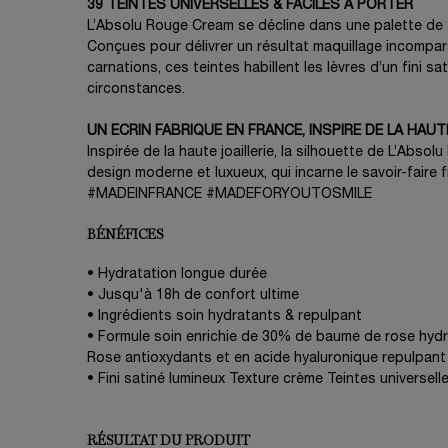
39 TEINTES UNIVERSELLES & FACILES A PORTER
L’Absolu Rouge Cream se décline dans une palette de 39
Conçues pour délivrer un résultat maquillage incompar
carnations, ces teintes habillent les lèvres d’un fini sa
circonstances.
UN ECRIN FABRIQUE EN FRANCE, INSPIRE DE LA HAUT
Inspirée de la haute joaillerie, la silhouette de L’Absol
design moderne et luxueux, qui incarne le savoir-fai
#MADEINFRANCE #MADEFORYOUTOSMILE
BÉNÉFICES
• Hydratation longue durée
• Jusqu'à 18h de confort ultime
• Ingrédients soin hydratants & repulpant
• Formule soin enrichie de 30% de baume de rose hydr
Rose antioxydants et en acide hyaluronique repulpant
• Fini satiné lumineux Texture crème Teintes universelle
RÉSULTAT DU PRODUIT