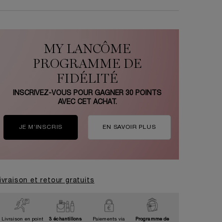
MY LANCÔME
PROGRAMME DE
FIDÉLITÉ
INSCRIVEZ-VOUS POUR GAGNER
30
POINTS
AVEC CET ACHAT.
JE M’INSCRIS
EN SAVOIR PLUS
ivraison et retour gratuits
Livraison en point
3 échantillons
Paiements via
Programme de