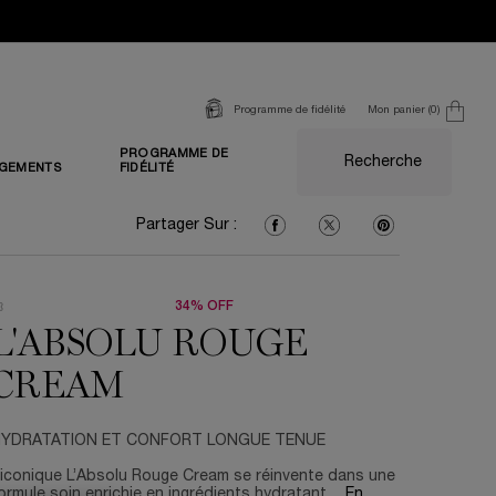
Mon panier
0
Programme de fidélité
0 produit
PROGRAMME DE
Recherche
GEMENTS
FIDÉLITÉ
Partager Sur : Facebook
Partager Sur : Twitter
Partager Sur : Pi
Partager Sur :
34% OFF
L'ABSOLU ROUGE
CREAM
YDRATATION ET CONFORT LONGUE TENUE
’iconique L’Absolu Rouge Cream se réinvente dans une
ormule soin enrichie en ingrédients hydratant ...
En