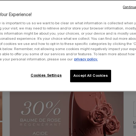
s
Continue
our Experience!
y is important to us so we want to be clear on what information is collected when y
ng your visit, we may need to retrieve and/or store your browser information, mostly
is information might be about you, your choices, or your device and is mostly used
A
N
4
onalised experience. It’s your choice what we collect. You can find out more about
of cookies we use and how to opt-in to these specific categories by clicking the ‘
ink below. Remember, not allowing some cookies might negatively impact your ex
Pr
e able to offer you some of our services and/or features. To learn more about how
e your personal information, please see our
privacy policy.
Sé
Cookies Settings
Accept All Cookies
2
L