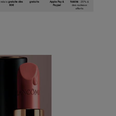
relais
gratuite dès
gratuits
Apple Pay &
fidélité
: 20% &
60€
Paypal
des cadeaux
offerts