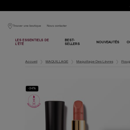
Nous contacter
Trouver une boutique
LES ESSENTIELS DE
BEST-
NOUVEAUTÉS
O
L’ÉTÉ
SELLERS
Contenu principal
Accueil
MAQUILLAGE
Maquillage Des Lèvres
Roug
-34%