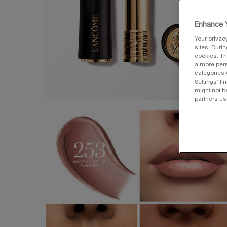
Enhance Y
Your privac
sites. Duri
cookies. Th
a more pers
categories 
Settings’ l
might not b
partners us