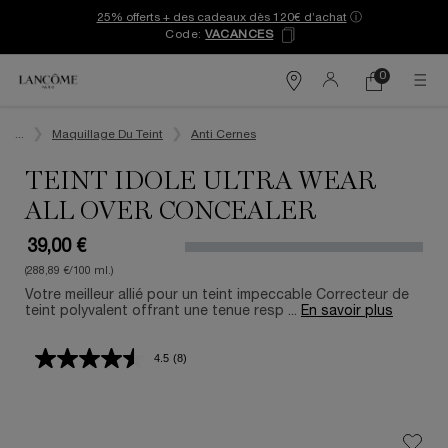
25% offerts + des cadeaux dès 120€ d’achat
ⓘ
Code:
VACANCES
0
Mon
0 produit
Trouver
panier
une
Contenu principal
boutique
...
Maquillage Du Teint
Anti Cernes
TEINT IDOLE ULTRA WEAR
ALL OVER CONCEALER
39,00 €
(288,89 €/100 ml.)
Votre meilleur allié pour un teint impeccable Correcteur de
teint polyvalent offrant une tenue resp ...
En savoir plus
4.5
(8)
Lire
8
avis.
Lien
sur
la