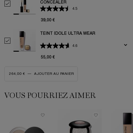
CONCEALER
Selectionner TEINT IDOLE ULTRA WEAR ALL OVER CONCEALER
4.5
39,00 €
TEINT IDOLE ULTRA WEAR
Selectionner TEINT IDOLE ULTRA WEAR
4.6
55,00 €
264,00 €
―
AJOUTER AU PANIER
TEINT IDOLE ULTRA WEAR ALL OVER CONCEAL
VOUS POURRIEZ AIMER
VOUS POURRIEZ AIMER