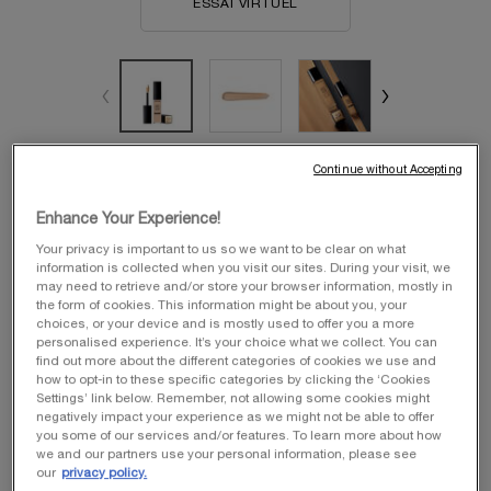
ESSAI VIRTUEL
TEINT IDOLE ULTRA WEAR
Sélectionner une Couleur
Continue without Accepting
Sélectionnez un/une couleur pour TEINT IDOLE ULTRA WEAR ALL OVER 
02 Lys Rosé
Enhance Your Experience!
Your privacy is important to us so we want to be clear on what
information is collected when you visit our sites. During your visit, we
Sélectionné
Cette version du produit nest plus disponible en stock, {0}, {1} of {2}
Sélectionné
01 Beige Albâtre, 2 of 20
Sélectionné
010 Beige Porcelaine, 3 of 20
Sélectionné
02 Lys Rosé, 4 of 20
Sélectionné
023 BEIGE AURORE, 5 of 20
Sélectionné
025 Beige Lin, 6 of 20
Sélectionné
03 Beige Diap
may need to retrieve and/or store your browser information, mostly in
the form of cookies. This information might be about you, your
choices, or your device and is mostly used to offer you a more
Sélectionné
035 Beige Doré, 8 of 20
Sélectionné
038 BEIGE CUIVRÉ, 9 of 20
Sélectionné
047 Beige Taupe, 10 of 20
Sélectionné
048 BEIGE CHÂTAIGNE, 11 of 20
Sélectionné
050 BEIGE AMBRÉ, 12 of 20
Sélectionné
Cette version du produit 
Sélectionné
07 SABLE, 14 
personalised experience. It’s your choice what we collect. You can
find out more about the different categories of cookies we use and
how to opt-in to these specific categories by clicking the ‘Cookies
Sélectionné
09 COOKIE, 15 of 20
Sélectionné
11 Muscade, 16 of 20
Sélectionné
13.1 Cacao, 17 of 20
Sélectionné
15 MOKA, 18 of 20
Sélectionné
10.3 Pecan, 19 of 20
Sélectionné
04 Beige Nature, 20 of 
Settings’ link below. Remember, not allowing some cookies might
negatively impact your experience as we might not be able to offer
you some of our services and/or features. To learn more about how
we and our partners use your personal information, please see
Quantité
our
privacy policy.