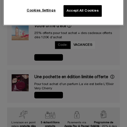
−
+
LOADING ...
Cookies Settings
Accept All Cookies
Votre offre d’été
ⓘ
25% offerts pour tout achat + des cadeaux offerts
dès 120€ d’achat
Code:
VACANCES
JE CRAQUE
Une pochette en édition limitée offerte​ ​
ⓘ
Pour tout achat d'un parfum La vie est belle L'Elixir
Very Cherry​
JE CRAQUE
Livraison en point
3 échantillons
Paiements via
Programme de
relais
gratuite dès
gratuits
Apple Pay & Paypal
fidélité
: 20% & des