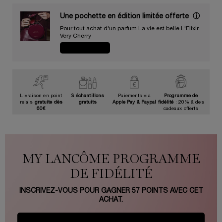
Une pochette en édition limitée offerte​ ​
ⓘ
Pour tout achat d'un parfum La vie est belle L'Elixir
Very Cherry​
JE CRAQUE
Livraison en point
3 échantillons
Paiements via
Programme de
relais
gratuite dès
gratuits
Apple Pay & Paypal
fidélité
: 20% & des
60€
cadeaux offerts
MY LANCÔME PROGRAMME
DE FIDÉLITÉ
INSCRIVEZ-VOUS POUR GAGNER
57
POINTS AVEC CET
ACHAT.