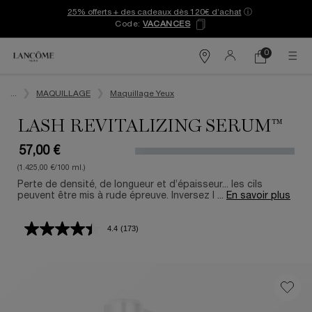
25% offerts + des cadeaux dès 120€ d’achat
ⓘ
Code:
VACANCES
0
Mon
0 produit
Trouver
panier
une
Contenu principal
boutique
...
MAQUILLAGE
Maquillage Yeux
LASH REVITALIZING SERUM™
57,00 €
(1.425,00 €/100 ml.)
Perte de densité, de longueur et d’épaisseur... les cils
peuvent être mis à rude épreuve. Inversez l ...
En savoir plus
4.4
(173)
Lire
173
avis.
Lien
sur
la
même