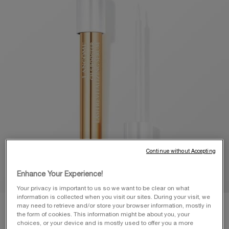
page.
Continue without Accepting
Enhance Your Experience!
Your privacy is important to us so we want to be clear on what
information is collected when you visit our sites. During your visit, we
may need to retrieve and/or store your browser information, mostly in
the form of cookies. This information might be about you, your
choices, or your device and is mostly used to offer you a more