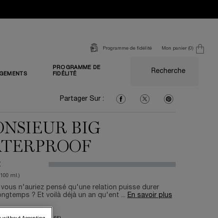
Mon panier
0
Programme de fidélité
0 produit
PROGRAMME DE
Recherche
GEMENTS
FIDÉLITÉ
Partager Sur : Facebook
Partager Sur : Twitter
Partager Sur : Pi
Partager Sur :
NSIEUR BIG
TERPROOF
€
/100 ml.)
vous n'auriez pensé qu'une relation puisse durer
ongtemps ? Et voilà déjà un an qu'ent ...
En savoir plus