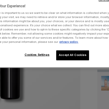
Continue
our Experience!
Sélect
y is important to us so we want to be clear on what information is collected when y
Sélectio
ng your visit, we may need to retrieve and/or store your browser information, mostly
is information might be about you, your choices, or your device and is mostly used
onalised experience. It’s your choice what we collect. You can find out more about
of cookies we use and how to opt-in to these specific categories by clicking the ‘
ink below. Remember, not allowing some cookies might negatively impact your ex
Sélect
Noir, 1
e able to offer you some of our services and/or features. To learn more about how
e your personal information, please see our
privacy policy.
Quantit
Cookies Settings
Accept All Cookies
−