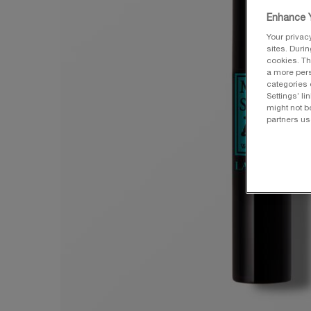
Enhance Y
Your privac
sites. Duri
cookies. Th
a more pers
categories 
Settings’ l
might not b
partners us