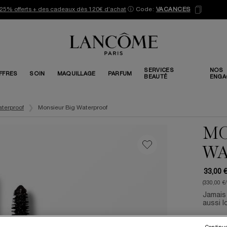
25% offerts + des cadeaux dès 120€ d’achat
ⓘ
Code:
VACANCES
SERVICES
NOS
FFRES
SOIN
MAQUILLAGE
PARFUM
BEAUTÉ
ENGA
terproof
Monsieur Big Waterproof
MO
WA
33,00 
(330,00 €
Jamais 
aussi l