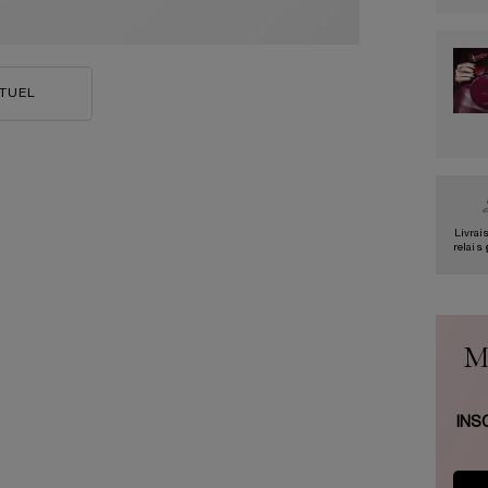
RTUEL
MONSIEUR BIG WATERPROOF
Livrai
relais
M
INS