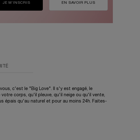
JE M’INSCRIS
EN SAVOIR PLUS
RITÉ
us, c'est le "Big Love". Il s'y est engagé, le
tre corps, qu'il pleuve, qu'il neige ou qu'il vente,
lus épais qu'au naturel et pour au moins 24h. Faites-