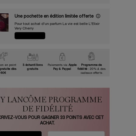
Une pochette en édition limitée offerte​ ​
ⓘ
Pour tout achat d'un parfum La vie est belle L'Elixir
Very Cherry​
JE CRAQUE
son en point
3 échantillons
Paiements via
Apple
Programme de
gratuite dès
gratuits
Pay & Paypal
fidélité
: 20% & des
60€
cadeaux offerts
Y LANCÔME PROGRAMME
DE FIDÉLITÉ
CRIVEZ-VOUS POUR GAGNER
33
POINTS AVEC CET
ACHAT.