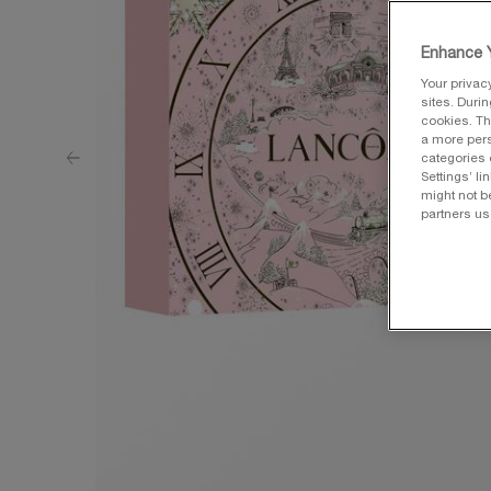
Enhance Y
Your privac
sites. Duri
cookies. Th
a more pers
categories 
Settings’ l
might not b
partners us