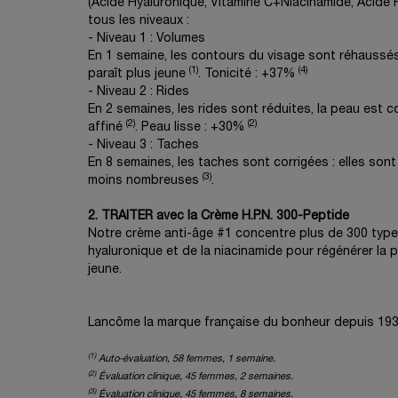
(Acide Hyaluronique, Vitamine C+Niacinamide, Acide F
tous les niveaux ​:
- Niveau 1 : Volumes
En 1 semaine, les contours du visage sont réhaussés,
(1)
(4)
paraît plus jeune
. Tonicité : +37%
- Niveau 2 : Rides
En 2 semaines, les rides sont réduites, la peau est c
(2)
(2)
affiné
. Peau lisse : +30%
- Niveau 3 : Taches
En 8 semaines, les taches sont corrigées : elles sont 
(3)
moins nombreuses
.
2. TRAITER avec la Crème H.P.N. 300-Peptide
Notre crème anti-âge #1 concentre plus de 300 type
hyaluronique et de la niacinamide pour régénérer la 
jeune.
Lancôme la marque française du bonheur depuis 193
(1)
Auto-évaluation, 58 femmes, 1 semaine.
(2)
Évaluation clinique, 45 femmes, 2 semaines.
(3)
Évaluation clinique, 45 femmes, 8 semaines.