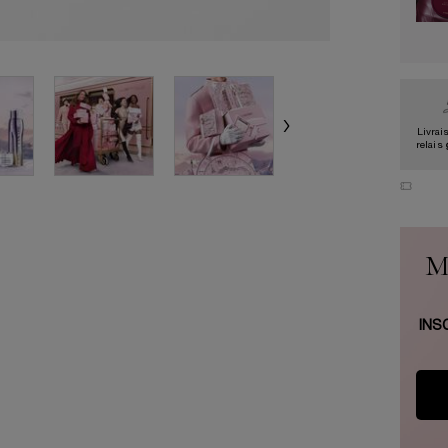
Livrai
relais
M
INS