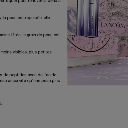
érulique) pour rénover la peau à
 la peau est repulpée, elle
omme liftée, le grain de peau est
moins visibles, plus petites,
s de peptides avec de l'acide
peau aussi vite qu'une peau plus
5.