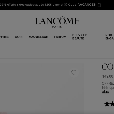
25% offerts + des cadeaux dès 120€ d’achat
ⓘ
Code:
VACANCES
SERVICES
NOS
FFRES
SOIN
MAQUILLAGE
PARFUM
BEAUTÉ
ENGA
CO
149,00
Ancien 
Nouvea
OFFREZ
féériqu
plus