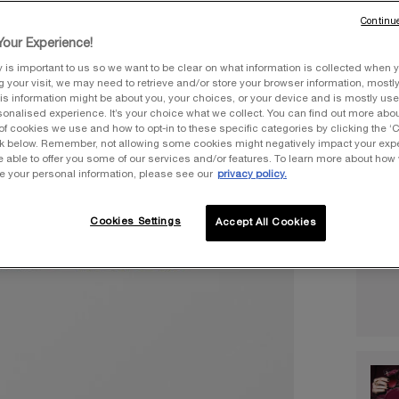
Une tai
Continue
our Experience!
y is important to us so we want to be clear on what information is collected when y
ng your visit, we may need to retrieve and/or store your browser information, mostly
is information might be about you, your choices, or your device and is mostly used
onalised experience. It’s your choice what we collect. You can find out more about
Quantit
of cookies we use and how to opt-in to these specific categories by clicking the ‘
ink below. Remember, not allowing some cookies might negatively impact your ex
−
e able to offer you some of our services and/or features. To learn more about how
e your personal information, please see our
privacy policy.
Cookies Settings
Accept All Cookies