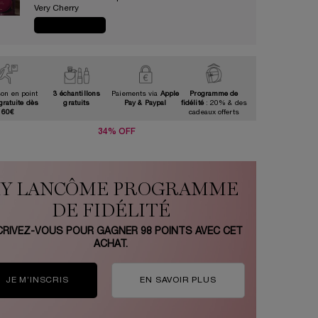
Very Cherry​
JE CRAQUE
son en point
3 échantillons
Paiements via
Apple
Programme de
gratuite dès
gratuits
Pay & Paypal
fidélité
: 20% & des
60€
cadeaux offerts
34% OFF
Y LANCÔME PROGRAMME
DE FIDÉLITÉ
CRIVEZ-VOUS POUR GAGNER
98
POINTS AVEC CET
ACHAT.
JE M’INSCRIS
EN SAVOIR PLUS