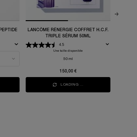
.N. 300-PEPTIDE
LANCÔME RÉNERGIE COFFRET H.C.F.
DUO R
TRIPLE SÉRUM 50ML
4.5
Une taille disponible
50 ml
150,00 €
LOADING ...