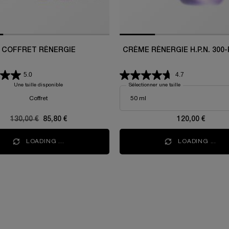
COFFRET RÉNERGIE
CRÈME RÉNERGIE H.P
5.0
4.7
Une taille disponible
Sélectionner une taille
Coffret
Ancien prix
130,00 €
Nouveau prix
85,80 €
120,00 €
LOADING ...
LOADING ...