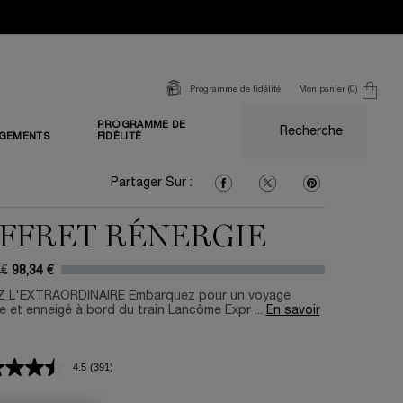
Mon panier
0
Programme de fidélité
0 produit
PROGRAMME DE
Recherche
GEMENTS
FIDÉLITÉ
Partager Sur : Facebook
Partager Sur : Twitter
Partager Sur : Pi
Partager Sur :
FFRET RÉNERGIE
 €
98,34 €
prix
u prix
 L'EXTRAORDINAIRE Embarquez pour un voyage
e et enneigé à bord du train Lancôme Expr ...
En savoir
4.5
(391)
Lire
391