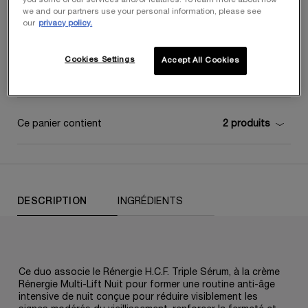
you some of our services and/or features. To learn more about how
we and our partners use your personal information, please see
Quantité
our
privacy policy.
−
+
LOADING ...
Cookies Settings
Accept All Cookies
Ce panier contient
2 produits
PDP Tabs
DESCRIPTION
INGRÉDIENTS
Ce duo associe le Rénergie H.C.F. Triple Sérum, à la crème
Rénergie Multi-Lift Nuit pour former une routine anti-âge
intensive de nuit conçue pour réduire visiblement les