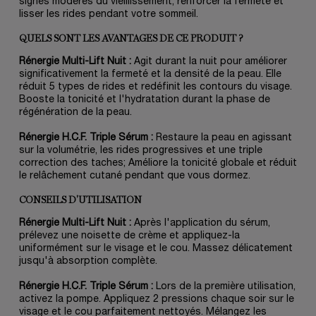
signes modérés du vieillissement, renforcer la fermeté et
lisser les rides pendant votre sommeil.
QUELS SONT LES AVANTAGES DE CE PRODUIT ?
Rénergie Multi-Lift Nuit :
Agit durant la nuit pour améliorer
significativement la fermeté et la densité de la peau. Elle
réduit 5 types de rides et redéfinit les contours du visage.
Booste la tonicité et l'hydratation durant la phase de
régénération de la peau.
Rénergie H.C.F. Triple Sérum :
Restaure la peau en agissant
sur la volumétrie, les rides progressives et une triple
correction des taches; Améliore la tonicité globale et réduit
le relâchement cutané pendant que vous dormez.
CONSEILS D'UTILISATION
Rénergie Multi-Lift Nuit :
Après l'application du sérum,
prélevez une noisette de crème et appliquez-la
uniformément sur le visage et le cou. Massez délicatement
jusqu'à absorption complète.
Rénergie H.C.F. Triple Sérum :
Lors de la première utilisation,
activez la pompe. Appliquez 2 pressions chaque soir sur le
visage et le cou parfaitement nettoyés. Mélangez les