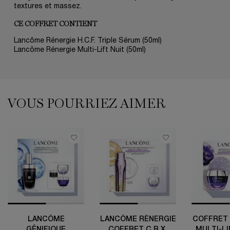
textures et massez.
CE COFFRET CONTIENT
Lancôme Rénergie H.C.F. Triple Sérum (50ml)
Lancôme Rénergie Multi-Lift Nuit (50ml)
VOUS POURRIEZ AIMER
VOUS POURRIEZ AIMER
LANCÔME
LANCÔME RÉNERGIE
COFFRET 
GÉNIFIQUE
COFFRET C.R.X.
MULTI-LI