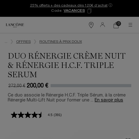
25% offerts + des cadeaux dès 120€ d’achat
ⓘ
Code:
VACANCES
0
Mon
0 produit
Trouver
panier
une
Contenu principal
boutique
...
OFFRES
ROUTINES À PRIX DOUX
DUO RÉNERGIE CRÈME NUIT
& RÉNERGIE H.C.F. TRIPLE
SERUM
200,00 €
272,00 €
Ancien prix
Nouveau prix
Ce duo associe le Rénergie H.C.F. Triple Sérum, à la crème
Rénergie Multi-Lift Nuit pour former une ...
En savoir plus
4.5
(391)
Lire
391
avis.
Lien
sur