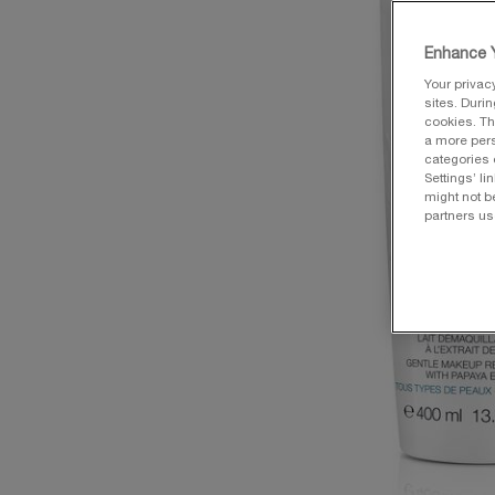
Enhance Y
Your privac
sites. Duri
cookies. Th
a more pers
categories 
Settings’ l
might not b
partners us