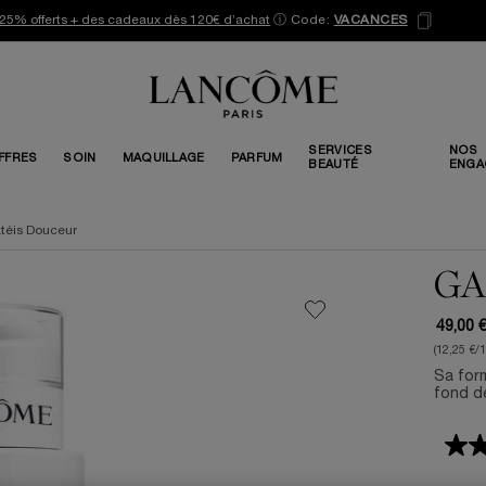
25% offerts + des cadeaux dès 120€ d’achat
ⓘ
Code:
VACANCES
SERVICES
NOS
FFRES
SOIN
MAQUILLAGE
PARFUM
BEAUTÉ
ENGA
téis Douceur
GA
49,00 
(12,25 €/
Sa form
fond de