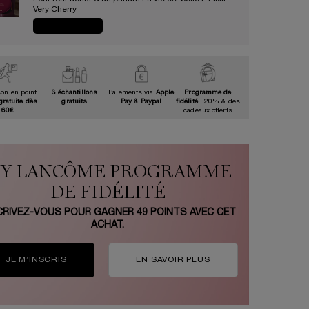
Very Cherry​
JE CRAQUE
son en point
3 échantillons
Paiements via
Apple
Programme de
gratuite dès
gratuits
Pay & Paypal
fidélité
: 20% & des
60€
cadeaux offerts
Y LANCÔME PROGRAMME
DE FIDÉLITÉ
CRIVEZ-VOUS POUR GAGNER
49
POINTS AVEC CET
ACHAT.
JE M’INSCRIS
EN SAVOIR PLUS