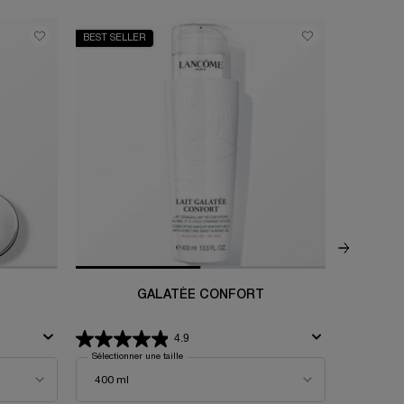
BEST SELLER
-34%
GALATÉE CONFORT
COFFR
4.9
Sélectionner une taille