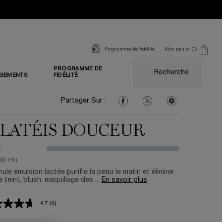
Mon panier
0
Programme de fidélité
0 produit
PROGRAMME DE
Recherche
GEMENTS
FIDÉLITÉ
Partager Sur : Facebook
Partager Sur : Twitter
Partager Sur : Pi
Partager Sur :
LATÉIS DOUCEUR
€
100 ml.)
ule émulsion lactée purifie la peau le matin et élimine
 teint, blush, maquillage des ...
En savoir plus
4.7
(6)
Lire
6