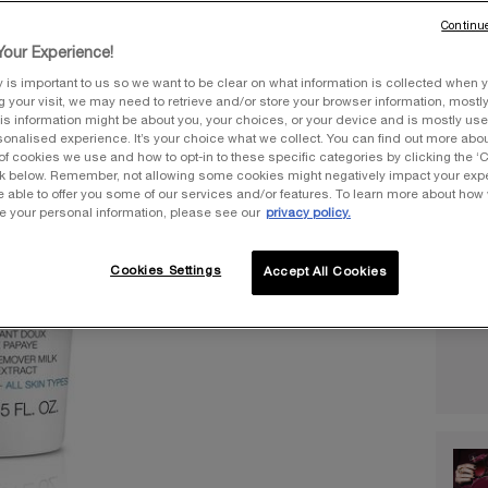
Une tai
Continue
our Experience!
y is important to us so we want to be clear on what information is collected when y
ng your visit, we may need to retrieve and/or store your browser information, mostly
is information might be about you, your choices, or your device and is mostly used
onalised experience. It’s your choice what we collect. You can find out more about
Quantit
of cookies we use and how to opt-in to these specific categories by clicking the ‘
ink below. Remember, not allowing some cookies might negatively impact your ex
−
e able to offer you some of our services and/or features. To learn more about how
e your personal information, please see our
privacy policy.
Cookies Settings
Accept All Cookies