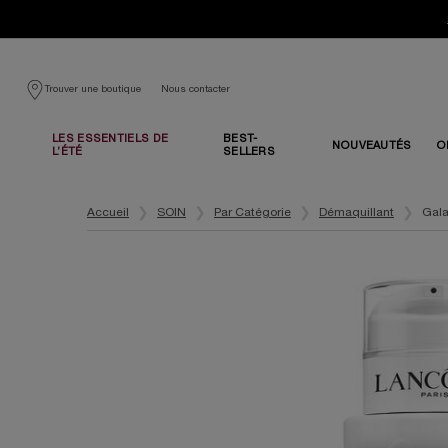
Nous contacter
Trouver une boutique
LES ESSENTIELS DE
BEST-
NOUVEAUTÉS
O
L’ÉTÉ
SELLERS
Contenu principal
Accueil
SOIN
Par Catégorie
Démaquillant
Gala