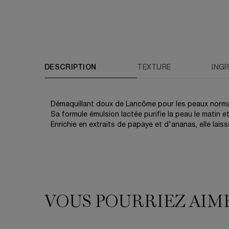
PDP Tabs
DESCRIPTION
TEXTURE
ING
Démaquillant doux de Lancôme pour les peaux normal
Sa formule émulsion lactée purifie la peau le matin et
Enrichie en extraits de papaye et d'ananas, elle laiss
VOUS POURRIEZ AIM
VOUS POURRIEZ AIMER