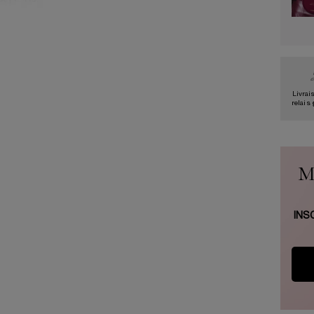
Livrai
relais
M
INS