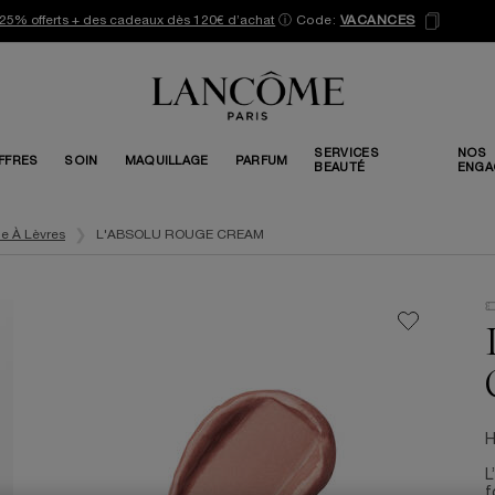
25% offerts + des cadeaux dès 120€ d’achat
ⓘ
Code:
VACANCES
SERVICES
NOS
FFRES
SOIN
MAQUILLAGE
PARFUM
BEAUTÉ
ENGA
e À Lèvres
L'ABSOLU ROUGE CREAM
H
L
f