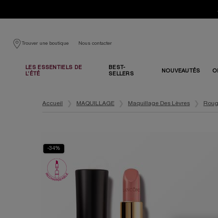
Nous contacter
Trouver une boutique
LES ESSENTIELS DE
BEST-
NOUVEAUTÉS
O
L’ÉTÉ
SELLERS
Contenu principal
Accueil
MAQUILLAGE
Maquillage Des Lèvres
Roug
-34%