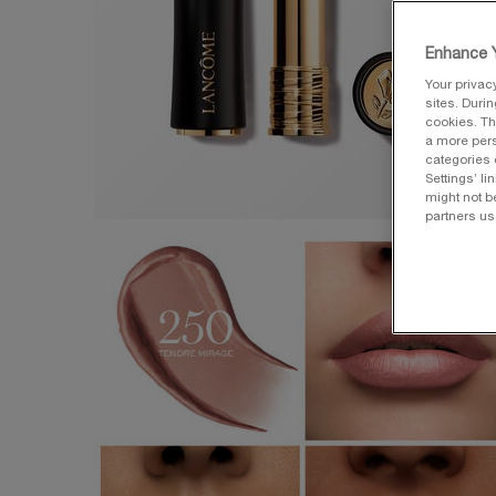
Enhance Y
Your privac
sites. Duri
cookies. Th
a more pers
categories 
Settings’ l
might not b
partners us