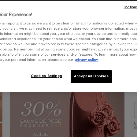
s
Continue
our Experience!
y is important to us so we want to be clear on what information is collected when y
ng your visit, we may need to retrieve and/or store your browser information, mostly
is information might be about you, your choices, or your device and is mostly used
A
N
4
onalised experience. It’s your choice what we collect. You can find out more about
of cookies we use and how to opt-in to these specific categories by clicking the ‘
ink below. Remember, not allowing some cookies might negatively impact your ex
Pr
e able to offer you some of our services and/or features. To learn more about how
e your personal information, please see our
privacy policy.
Sé
Cookies Settings
Accept All Cookies
2
L