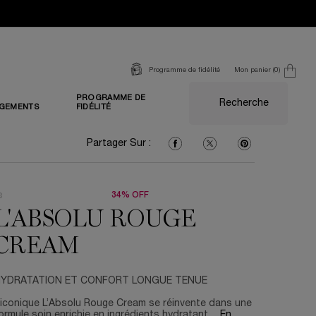
Mon panier
0
Programme de fidélité
0 produit
PROGRAMME DE
Recherche
GEMENTS
FIDÉLITÉ
Partager Sur : Facebook
Partager Sur : Twitter
Partager Sur : Pi
Partager Sur :
34% OFF
L'ABSOLU ROUGE
CREAM
YDRATATION ET CONFORT LONGUE TENUE
’iconique L’Absolu Rouge Cream se réinvente dans une
ormule soin enrichie en ingrédients hydratant ...
En