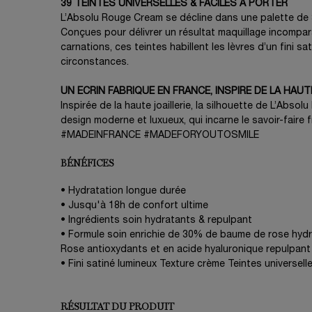
39 TEINTES UNIVERSELLES & FACILES A PORTER
L’Absolu Rouge Cream se décline dans une palette de 39
Conçues pour délivrer un résultat maquillage incompar
carnations, ces teintes habillent les lèvres d’un fini sa
circonstances.
UN ECRIN FABRIQUE EN FRANCE, INSPIRE DE LA HAUT
Inspirée de la haute joaillerie, la silhouette de L’Absol
design moderne et luxueux, qui incarne le savoir-fai
#MADEINFRANCE #MADEFORYOUTOSMILE
BÉNÉFICES
• Hydratation longue durée
• Jusqu'à 18h de confort ultime
• Ingrédients soin hydratants & repulpant
• Formule soin enrichie de 30% de baume de rose hydr
Rose antioxydants et en acide hyaluronique repulpant
• Fini satiné lumineux Texture crème Teintes universelle
RÉSULTAT DU PRODUIT