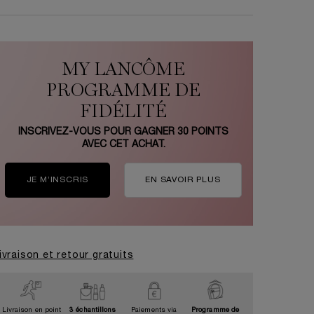
MY LANCÔME
PROGRAMME DE
FIDÉLITÉ
INSCRIVEZ-VOUS POUR GAGNER
30
POINTS
AVEC CET ACHAT.
JE M’INSCRIS
EN SAVOIR PLUS
ivraison et retour gratuits
Livraison en point
3 échantillons
Paiements via
Programme de